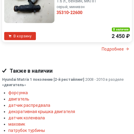
1.6 л., бензин, МКПП
серый, минивэн
35310-22600
В наличии
2 450 ₽
В корзину
Подробнее
Также в наличии
Hyundai Matrix 1 поколение [2-й рестайлинг]
2008 - 2010 в разделе
«двигатель
»
форсунка
двигатель
датчик распредвала
декоративная крышка двигателя
датчик коленвала
маховик
патрубок турбины