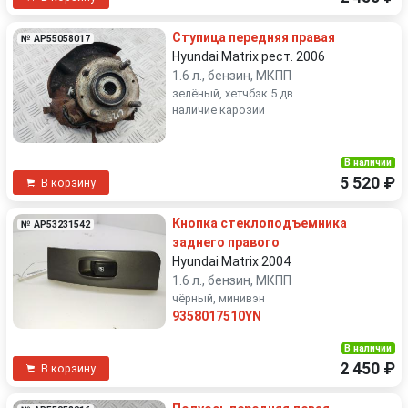
Ступица передняя правая
№ AP55058017
Hyundai Matrix рест. 2006
1.6 л., бензин, МКПП
зелёный, хетчбэк 5 дв.
наличие карозии
В наличии
5 520 ₽
В корзину
Кнопка стеклоподъемника
№ AP53231542
заднего правого
Hyundai Matrix 2004
1.6 л., бензин, МКПП
чёрный, минивэн
9358017510YN
В наличии
2 450 ₽
В корзину