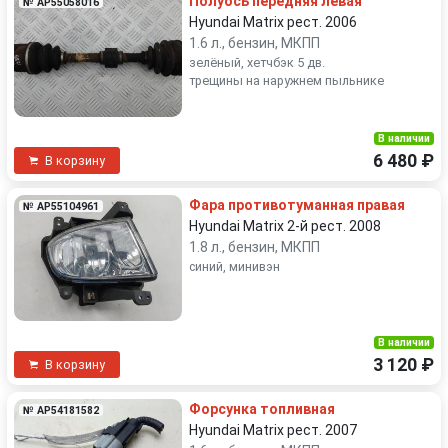
Полуось передняя левая
№ AP55058016
Hyundai Matrix рест. 2006
1.6 л., бензин, МКПП
зелёный, хетчбэк 5 дв.
трещины на наружнем пыльнике
В наличии
6 480 ₽
В корзину
Фара противотуманная правая
№ AP55104961
Hyundai Matrix 2-й рест. 2008
1.8 л., бензин, МКПП
синий, минивэн
В наличии
3 120 ₽
В корзину
Форсунка топливная
№ AP54181582
Hyundai Matrix рест. 2007