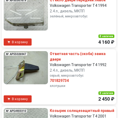
Стекло двери передней левой
№ AP55367619
Volkswagen Transporter T4 1994
2.4 л., дизель, МКПП
зелёный, микроавтобус
В наличии
4 160 ₽
В корзину
Ответная часть (скоба) замка
№ AP55026947
двери
Volkswagen Transporter T4 1992
2.4 л., дизель, МКПП
серый, микроавтобус
701829734
хлопушки
В наличии
2 450 ₽
В корзину
Козырек солнцезащитный правый
№ AP54933310
Volkswagen Transporter T4 2001