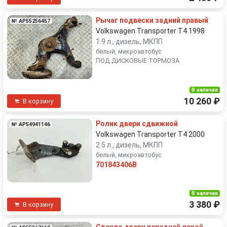
Рычаг подвески задний правый
№ AP55256457
Volkswagen Transporter T4 1998
1.9 л., дизель, МКПП
белый, микроавтобус
ПОД ДИСКОВЫЕ ТОРМОЗА
В наличии
10 260 ₽
В корзину
Ролик двери сдвижной
№ AP54941146
Volkswagen Transporter T4 2000
2.5 л., дизель, МКПП
белый, микроавтобус
701843406B
В наличии
3 380 ₽
В корзину