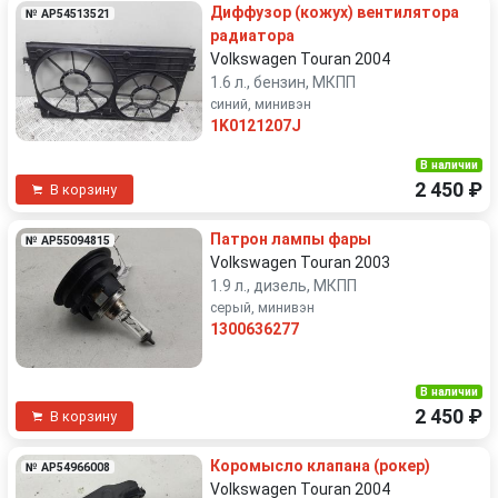
Диффузор (кожух) вентилятора
№ AP54513521
радиатора
Volkswagen Touran 2004
1.6 л., бензин, МКПП
синий, минивэн
1K0121207J
В наличии
2 450 ₽
В корзину
Патрон лампы фары
№ AP55094815
Volkswagen Touran 2003
1.9 л., дизель, МКПП
серый, минивэн
1300636277
В наличии
2 450 ₽
В корзину
Коромысло клапана (рокер)
№ AP54966008
Volkswagen Touran 2004