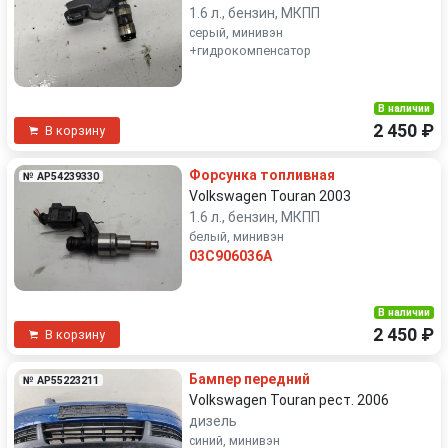
1.6 л., бензин, МКПП
серый, минивэн
+гидрокомпенсатор
В наличии
2 450 ₽
В корзину
Форсунка топливная
№ AP54239330
Volkswagen Touran 2003
1.6 л., бензин, МКПП
белый, минивэн
03C906036A
В наличии
2 450 ₽
В корзину
Бампер передний
№ AP55223211
Volkswagen Touran рест. 2006
дизель
синий, минивэн