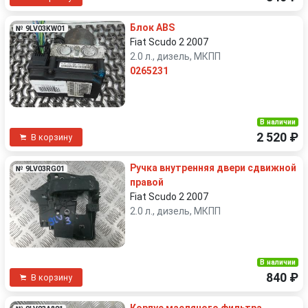
Блок ABS
№ 9LV03KW01
Fiat Scudo 2 2007
2.0 л., дизель, МКПП
0265231
В наличии
2 520 ₽
В корзину
Ручка внутренняя двери сдвижной
№ 9LV03RG01
правой
Fiat Scudo 2 2007
2.0 л., дизель, МКПП
В наличии
840 ₽
В корзину