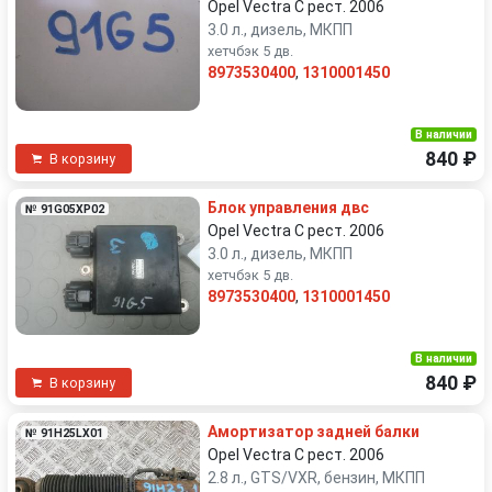
Opel Vectra C рест. 2006
3.0 л., дизель, МКПП
хетчбэк 5 дв.
8973530400
,
1310001450
В наличии
840 ₽
В корзину
Блок управления двс
№ 91G05XP02
Opel Vectra C рест. 2006
3.0 л., дизель, МКПП
хетчбэк 5 дв.
8973530400
,
1310001450
В наличии
840 ₽
В корзину
Амортизатор задней балки
№ 91H25LX01
Opel Vectra C рест. 2006
2.8 л., GTS/VXR, бензин, МКПП