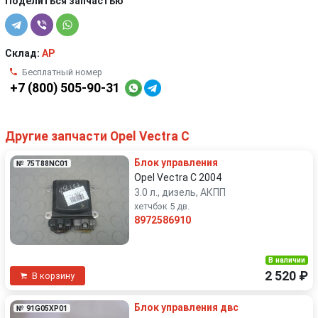
Поделиться запчастью
Склад:
AP
Бесплатный номер
+7 (800) 505-90-31
Другие запчасти Opel Vectra C
Блок управления
№ 75T88NC01
Opel Vectra C 2004
3.0 л., дизель, АКПП
хетчбэк 5 дв.
8972586910
В наличии
2 520 ₽
В корзину
Блок управления двс
№ 91G05XP01