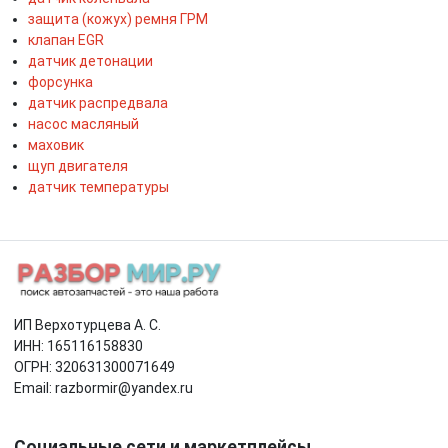
защита (кожух) ремня ГРМ
клапан EGR
датчик детонации
форсунка
датчик распредвала
насос масляный
маховик
щуп двигателя
датчик температуры
ИП Верхотурцева А. С.
ИНН: 165116158830
ОГРН: 320631300071649
Email: razbormir@yandex.ru
Социальные сети и маркетплейсы