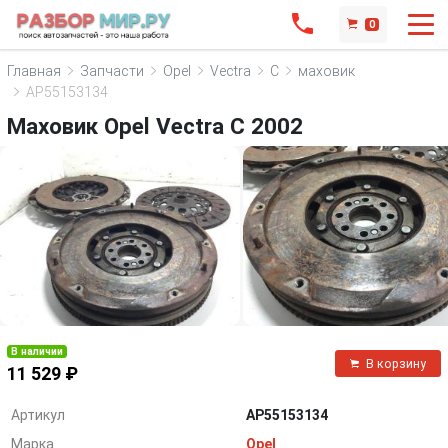
0
Главная
Запчасти
Opel
Vectra
C
маховик
AP55153134
Маховик Opel Vectra C 2002
В наличии
В корзину
11 529 ₽
Артикул
AP55153134
Марка
Opel