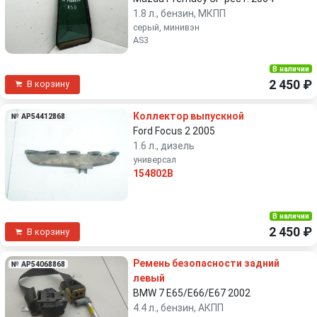
1.8 л., бензин, МКПП
серый, минивэн
AS3
В наличии
2 450 ₽
В корзину
Коллектор выпускной
№ AP54412868
Ford Focus 2 2005
1.6 л., дизель
универсал
154802B
В наличии
2 450 ₽
В корзину
Ремень безопасности задний
№ AP54068868
левый
BMW 7 E65/E66/E67 2002
4.4 л., бензин, АКПП