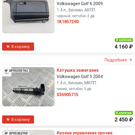
Volkswagen Golf 6 2009
1.4 л., бензин, АКПП
чёрный, хетчбэк 3 дв.
1K1857290
В наличии
4 160 ₽
В корзину
Подробнее
Катушка зажигания
№ AP55303762
Volkswagen Golf 5 2004
1.4 л., бензин, МКПП
синий, хетчбэк 5 дв.
036905715
В наличии
2 450 ₽
В корзину
Кнопки управления прочие
№ AP55262703