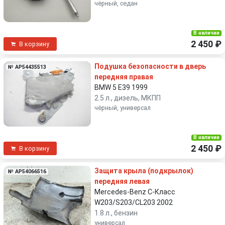
чёрный, седан
В наличии
2 450 ₽
В корзину
Подушка безопасности в дверь
№ AP54435513
передняя правая
BMW 5 E39 1999
2.5 л., дизель, МКПП
чёрный, универсал
В наличии
2 450 ₽
В корзину
Защита крыла (подкрылок)
№ AP54066516
передняя левая
Mercedes-Benz C-Класс
W203/S203/CL203 2002
1.8 л., бензин
универсал