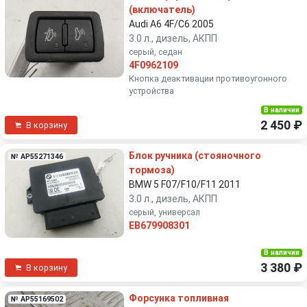
(включатель)
Audi A6 4F/C6 2005
3.0 л., дизель, АКПП
серый, седан
4F0962109
Кнопка деактивации противоугонного
устройства
В наличии
2 450 ₽
В корзину
Блок ручника (стояночного
№ AP55271346
тормоза)
BMW 5 F07/F10/F11 2011
3.0 л., дизель, АКПП
серый, универсал
EB679908301
В наличии
3 380 ₽
В корзину
Форсунка топливная
№ AP55169502