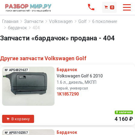
0
Главная
Запчасти
Volkswagen
Golf
6 поколение
бардачок
404
Запчасти «бардачок» продана - 404
Другие запчасти Volkswagen Golf
Бардачок
№ AP54821627
Volkswagen Golf 6 2010
1.6 л., дизель, МКПП
серый, универсал
1K1857290
В наличии
4 160 ₽
В корзину
Бардачок
№ AP55102357