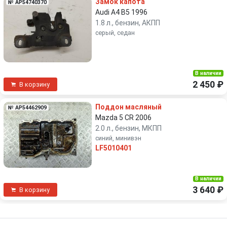
Замок капота
№ AP54740370
Audi A4 B5 1996
1.8 л., бензин, АКПП
серый, седан
В наличии
2 450 ₽
В корзину
Поддон масляный
№ AP54462909
Mazda 5 CR 2006
2.0 л., бензин, МКПП
синий, минивэн
LF5010401
В наличии
3 640 ₽
В корзину