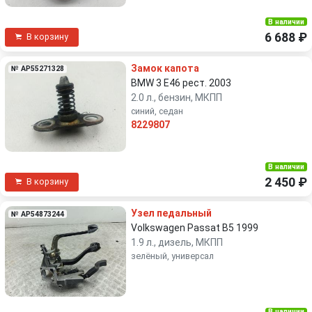
В наличии
6 688 ₽
В корзину
Замок капота
№ AP55271328
BMW 3 E46 рест. 2003
2.0 л., бензин, МКПП
синий, седан
8229807
В наличии
2 450 ₽
В корзину
Узел педальный
№ AP54873244
Volkswagen Passat B5 1999
1.9 л., дизель, МКПП
зелёный, универсал
В наличии