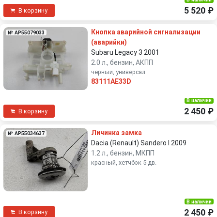
5 520 ₽
В корзину
Кнопка аварийной сигнализации
№ AP55079033
(аварийки)
Subaru Legacy 3 2001
2.0 л., бензин, АКПП
чёрный, универсал
83111AE33D
В наличии
2 450 ₽
В корзину
Личинка замка
№ AP55034637
Dacia (Renault) Sandero I 2009
1.2 л., бензин, МКПП
красный, хетчбэк 5 дв.
В наличии
2 450 ₽
В корзину