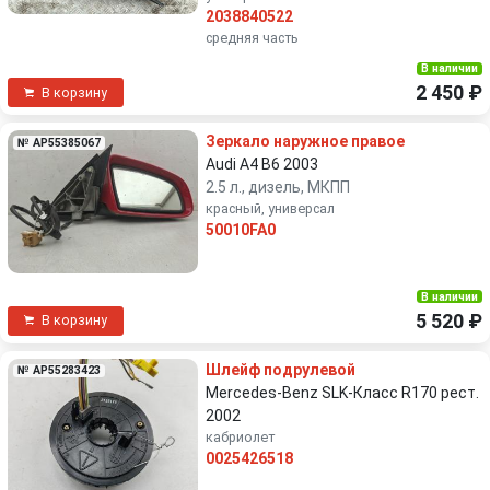
2038840522
средняя часть
В наличии
2 450 ₽
В корзину
Зеркало наружное правое
№ AP55385067
Audi A4 B6 2003
2.5 л., дизель, МКПП
красный, универсал
50010FA0
В наличии
5 520 ₽
В корзину
Шлейф подрулевой
№ AP55283423
Mercedes-Benz SLK-Класс R170 рест.
2002
кабриолет
0025426518