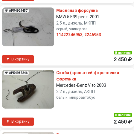
Масляная форсунка
№ AP54929457
BMW 5 E39 рест. 2001
2.5 л., дизель, МКПП
серый, универсал
11422246953
,
2246953
В наличии
2 450 ₽
В корзину
Скоба (кронштейн) крепления
№ AP54937246
форсунки
Mercedes-Benz Vito 2003
2.2 л., дизель, АКПП
белый, микроавтобус
В наличии
2 450 ₽
В корзину