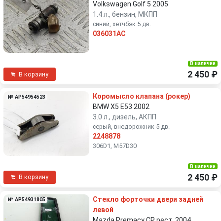
Volkswagen Golf 5 2005
1.4 л., бензин, МКПП
синий, хетчбэк 5 дв.
036031AC
В наличии
2 450 ₽
В корзину
Коромысло клапана (рокер)
№ AP54954523
BMW X5 E53 2002
3.0 л., дизель, АКПП
серый, внедорожник 5 дв.
2248878
306D1, M57D30
В наличии
2 450 ₽
В корзину
Стекло форточки двери задней
№ AP54931805
левой
Mazda Premacy CP рест. 2004