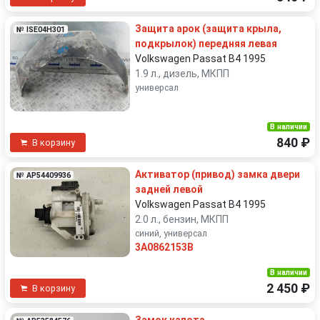
Защита арок (защита крыла,
№ ISE04H301
подкрылок) передняя левая
Volkswagen Passat B4 1995
1.9 л., дизель, МКПП
универсал
В наличии
840 ₽
В корзину
Активатор (привод) замка двери
№ AP54409936
задней левой
Volkswagen Passat B4 1995
2.0 л., бензин, МКПП
синий, универсал
3A0862153B
В наличии
2 450 ₽
В корзину