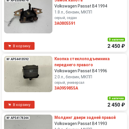
Замок капота
№ AP53584576
Volkswagen Passat B4 1994
1.8 л., бензин, МКПП
серый, седан
3A0805591
В наличии
2 450 ₽
В корзину
Кнопка стеклоподъемника
№ AP54413592
переднего правого
Volkswagen Passat B4 1996
2.0 л., бензин, МКПП
серый, универсал
3A0959855A
В наличии
2 450 ₽
В корзину
Молдинг двери задней правой
№ AP54178244
Volkswagen Passat B4 1993