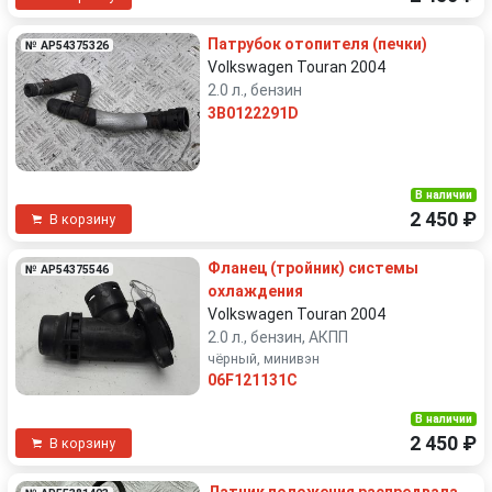
Патрубок отопителя (печки)
№ AP54375326
Volkswagen Touran 2004
2.0 л., бензин
3B0122291D
В наличии
2 450 ₽
В корзину
Фланец (тройник) системы
№ AP54375546
охлаждения
Volkswagen Touran 2004
2.0 л., бензин, АКПП
чёрный, минивэн
06F121131C
В наличии
2 450 ₽
В корзину