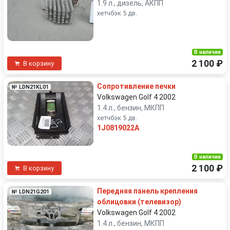
1.9 л., дизель, АКПП
хетчбэк 5 дв.
В наличии
2 100 ₽
В корзину
Сопротивление печки
№ LDN21KL01
Volkswagen Golf 4 2002
1.4 л., бензин, МКПП
хетчбэк 5 дв.
1J0819022A
В наличии
2 100 ₽
В корзину
Передняя панель крепления
№ LDN21G201
облицовки (телевизор)
Volkswagen Golf 4 2002
1.4 л., бензин, МКПП