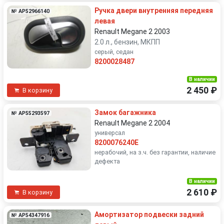
Ручка двери внутренняя передняя
№ AP52966140
левая
Renault Megane 2 2003
2.0 л., бензин, МКПП
серый, седан
8200028487
В наличии
2 450 ₽
В корзину
Замок багажника
№ AP55293597
Renault Megane 2 2004
универсал
8200076240E
нерабочий, на з.ч. без гарантии, наличие
дефекта
В наличии
2 610 ₽
В корзину
Амортизатор подвески задний
№ AP54347916