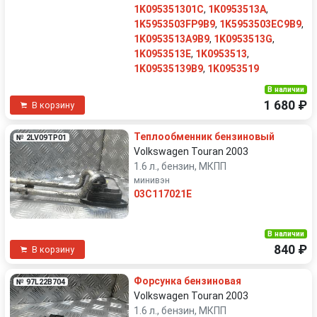
1K095351301C
,
1K0953513A
,
1K5953503FP9B9
,
1K5953503EC9B9
,
1K0953513A9B9
,
1K0953513G
,
1K0953513E
,
1K0953513
,
1K09535139B9
,
1K0953519
В наличии
1 680 ₽
В корзину
Теплообменник бензиновый
№ 2LV09TP01
Volkswagen Touran 2003
1.6 л., бензин, МКПП
минивэн
03C117021E
В наличии
840 ₽
В корзину
Форсунка бензиновая
№ 97L22B704
Volkswagen Touran 2003
1.6 л., бензин, МКПП