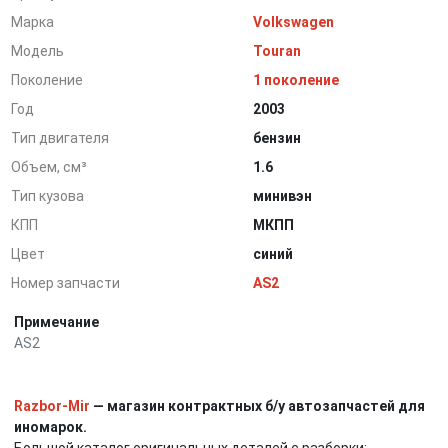
Марка
Volkswagen
Модель
Touran
Поколение
1 поколение
Год
2003
Тип двигателя
бензин
Объем, см³
1.6
Тип кузова
минивэн
КПП
МКПП
Цвет
синий
Номер запчасти
AS2
Примечание
AS2
Razbor-Mir
— магазин контрактных б/у автозапчастей для
иномарок.