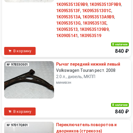
1K0953513E9B9
,
1K0953513F9B9
,
1K0953513F
,
1K095351301C
,
1K0953513A
,
1K0953513A9B9
,
1K0953513G
,
1K0953513E
,
1K0953513
,
1K09535139B9
,
1K0905141
,
1K0953519
В наличии
840 ₽
В корзину
Рычаг передний нижний левый
№ 97B33O501
Volkswagen Touran рест. 2008
2.0 л., дизель, МКПП
минивэн
В наличии
840 ₽
В корзину
Переключатель поворотов и
№ 97D17Q801
дворников (стрекоза)