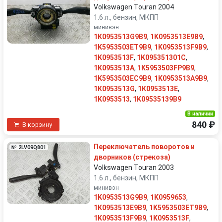
Volkswagen Touran 2004
1.6 л., бензин, МКПП
минивэн
1K0953513G9B9
,
1K0953513E9B9
,
1K5953503ET9B9
,
1K0953513F9B9
,
1K0953513F
,
1K095351301C
,
1K0953513A
,
1K5953503FP9B9
,
1K5953503EC9B9
,
1K0953513A9B9
,
1K0953513G
,
1K0953513E
,
1K0953513
,
1K09535139B9
В наличии
840 ₽
В корзину
Переключатель поворотов и
№ 2LV09Q801
дворников (стрекоза)
Volkswagen Touran 2003
1.6 л., бензин, МКПП
минивэн
1K0953513G9B9
,
1K0959653
,
1K0953513E9B9
,
1K5953503ET9B9
,
1K0953513F9B9
,
1K0953513F
,