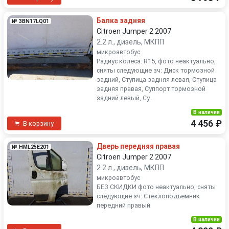
Балка задняя
№ 3BN17LQ01
Citroen Jumper 2 2007
2.2 л., дизель, МКПП
микроавтобус
Радиус колеса: R15, фото неактуально,
сняты следующие зч: Диск тормозной
задний, Ступица задняя левая, Ступица
задняя правая, Суппорт тормозной
задний левый, Су...
В наличии
4 456 ₽
В корзину
Дверь передняя правая
№ HML25E201
Citroen Jumper 2 2007
2.2 л., дизель, МКПП
микроавтобус
БЕЗ СКИДКИ фото неактуально, сняты
следующие зч: Стеклоподъемник
передний правый
В наличии