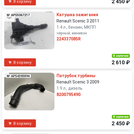
2 450 ₽
В корзину
Катушка зажигания
№ AP55067217
Renault Scenic 3 2011
1.4 л., бензин, МКПП
чёрный, минивэн
224337085R
В наличии
2 610 ₽
В корзину
Патрубок турбины
№ AP54393894
Renault Scenic 3 2009
1.9 л., дизель
8200795490
В наличии
2 450 ₽
В корзину