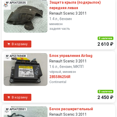
Защита крыла (подкрылок)
№ AP54723535
передняя левая
Renault Scenic 3 2011
1.4 л., бензин
минивэн
задняя часть
В наличии
2 610 ₽
В корзину
Блок управления Airbag
№ AP53769408
Renault Scenic 3 2011
1.6 л., бензин, МКПП
чёрный, минивэн
285586256R
Continental
В наличии
2 450 ₽
В корзину
Бачок расширительный
№ AP54723551
Renault Scenic 3 2011