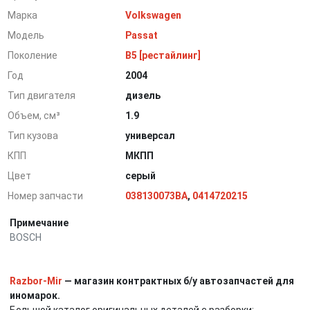
Марка
Volkswagen
Модель
Passat
Поколение
B5 [рестайлинг]
Год
2004
Тип двигателя
дизель
Объем, см³
1.9
Тип кузова
универсал
КПП
МКПП
Цвет
серый
Номер запчасти
038130073BA
,
0414720215
Примечание
BOSCH
Razbor-Mir
— магазин контрактных б/у автозапчастей для
иномарок.