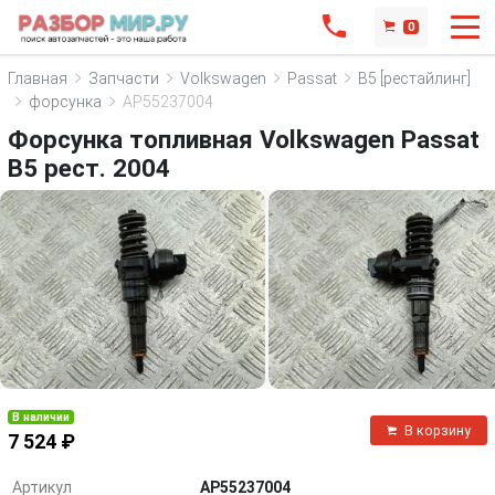
0
Главная
Запчасти
Volkswagen
Passat
B5 [рестайлинг]
форсунка
AP55237004
Форсунка топливная Volkswagen Passat
B5 рест. 2004
В наличии
В корзину
7 524 ₽
Артикул
AP55237004