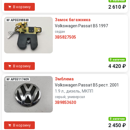
В наличии
2 610 ₽
В корзину
Замок багажника
№ AP55398848
Volkswagen Passat B5 1997
седан
3B5827505
В наличии
4 420 ₽
В корзину
Эмблема
№ AP55117409
Volkswagen Passat B5 рест. 2001
1.9 л., дизель, МКПП
серый, универсал
3B9853630
В наличии
2 450 ₽
В корзину