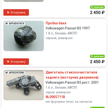
В наличии
2 450 ₽
В корзину
Пробка бака
№ AP54347419
Volkswagen Passat B5 1997
1.8 л., бензин, МКПП
чёрный, универсал
В наличии
2 450 ₽
В корзину
Двигатель стеклоочистителя
№ AP55397090
заднего (моторчик дворников)
Volkswagen Passat B5 рест. 2001
1.6 л., бензин, МКПП
серый, универсал
8L0955711B
нет форсунки течет, на запчасти