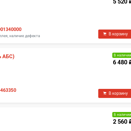
5 520 
П
001340000
В корзину
лея, наличие дефекта
В наличи
ь АБС)
6 480 
П
4463350
В корзину
В наличи
й
2 560 