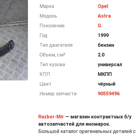
Марка
Opel
Модель
Astra
Поколение
G
Год
1999
Тип двигателя
бензин
Объем, см³
2.0
Тип кузова
универсал
КПП
МКПП
Цвет
чёрный
Номер запчасти
90559496
Razbor-Mir
— магазин контрактных б/у
автозапчастей для иномарок.
Большой каталог оригинальных деталей с