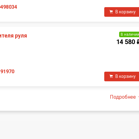
0498034
В корзину
В наличи
ителя руля
14 580 
П
191970
В корзину
Подробнее