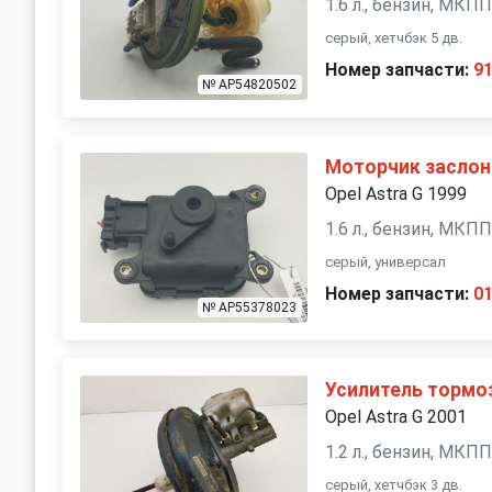
1.6 л., бензин, МКП
серый, хетчбэк 5 дв.
Номер запчасти:
9
№ AP54820502
Моторчик заслон
Opel Astra G 1999
1.6 л., бензин, МКП
серый, универсал
Номер запчасти:
0
№ AP55378023
Усилитель тормо
Opel Astra G 2001
1.2 л., бензин, МКП
серый, хетчбэк 3 дв.