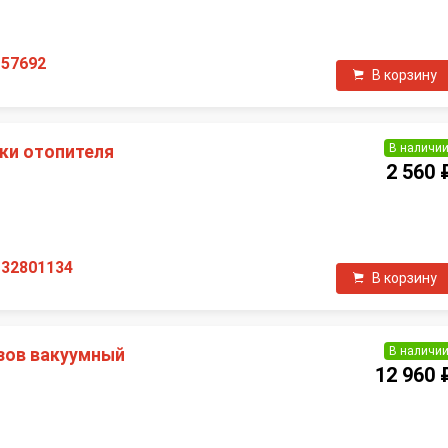
П
157692
В корзину
В наличи
ки отопителя
2 560 
П
132801134
В корзину
В наличи
зов вакуумный
12 960 
П