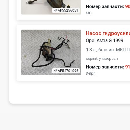
Номер запчасти:
9
№ AP55256051
MC
Насос гидроусил
Opel Astra G 1999
1.8 л., бензин, МКП
серый, универсал
Номер запчасти:
9
№ AP54701096
Delphi