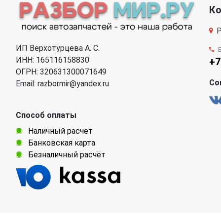
К
Р
ИП Верхотурцева А. С.
ИНН: 165116158830
+7
ОГРН: 320631300071649
Со
Email: razbormir@yandex.ru
Способ оплаты
Наличный расчёт
Банковская карта
Безналичный расчёт