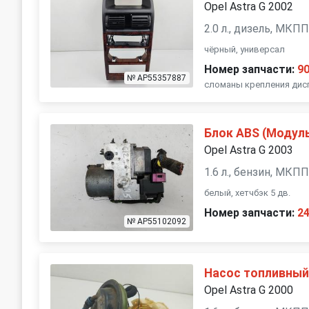
Opel Astra G 2002
2.0 л., дизель, МКП
чёрный, универсал
Номер запчасти:
9
№ AP55357887
сломаны крепления дисп
Блок ABS (Модул
Opel Astra G 2003
1.6 л., бензин, МКП
белый, хетчбэк 5 дв.
Номер запчасти:
2
№ AP55102092
Насос топливны
Opel Astra G 2000