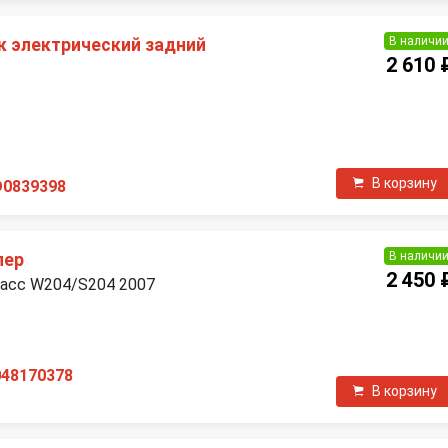
В наличи
 электрический задний
2 610 
В корзину
D0839398
В наличи
пер
2 450 
ласс W204/S204 2007
П
048170378
В корзину