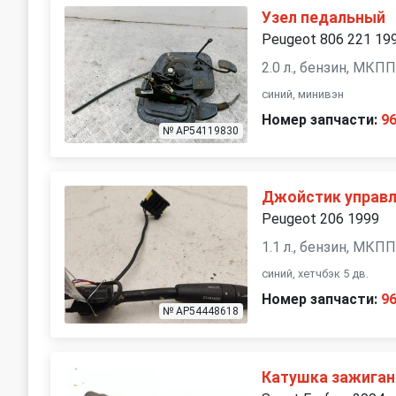
Узел педальный
Peugeot 806 221 19
2.0 л., бензин, МКП
синий, минивэн
Номер запчасти:
9
№ AP54119830
Джойстик управл
Peugeot 206 1999
1.1 л., бензин, МКП
синий, хетчбэк 5 дв.
Номер запчасти:
9
№ AP54448618
Катушка зажиган