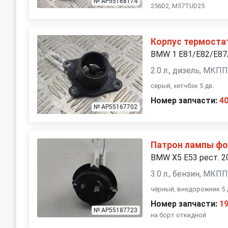
№ AP55168174
256D2, M57TUD25
Корпус термоста
BMW 1 E81/E82/E87/
2.0 л., дизель, МКП
серый, хетчбэк 5 дв.
Номер запчасти:
4
№ AP55167702
Патрон лампы фо
BMW X5 E53 рест. 2
3.0 л., бензин, МКП
чёрный, внедорожник 5 
Номер запчасти:
1
№ AP55187723
на борт откидной