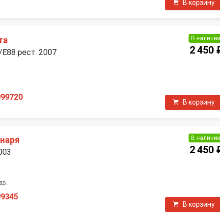
В корзину
В наличи
та
2 450 
E88 рест. 2007
П
099720
В корзину
В наличи
наря
2 450 
003
П
дв.
99345
В корзину