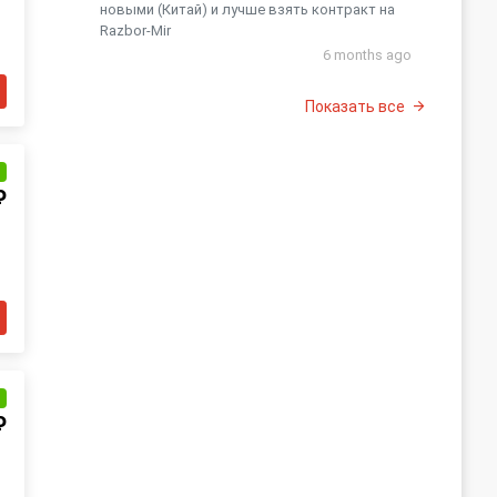
новыми (Китай) и лучше взять контракт на
Razbor-Mir
6 months ago
Показать все
и
₽
и
₽