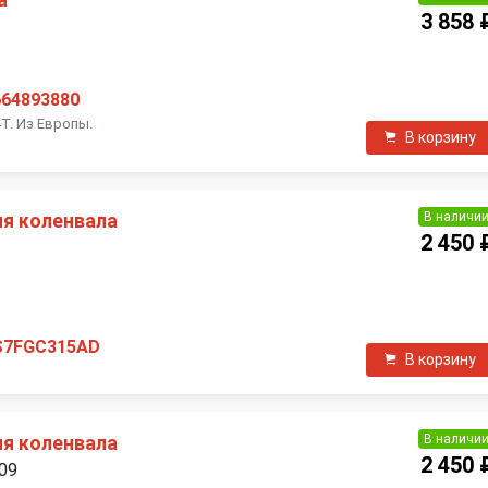
а
3 858 
664893880
T. Из Европы.
В корзину
В наличи
я коленвала
2 450 
П
S7FGC315AD
В корзину
В наличи
я коленвала
2 450 
009