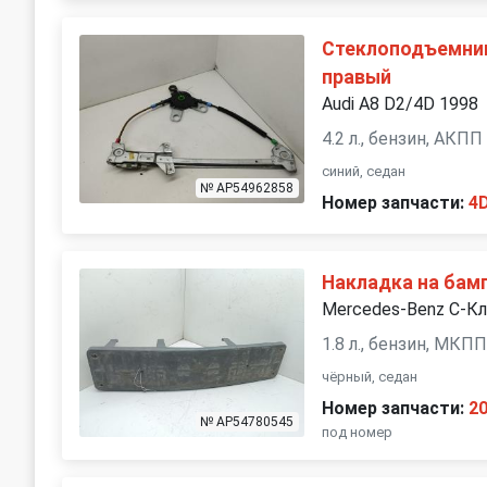
Стеклоподъемник
правый
Audi A8 D2/4D 1998
4.2 л., бензин, АКПП
синий, седан
№ AP54962858
Номер запчасти:
4
Накладка на бам
Mercedes-Benz C-К
1.8 л., бензин, МКП
чёрный, седан
Номер запчасти:
2
№ AP54780545
под номер