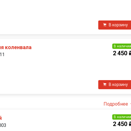
П
В корзину
В наличи
я коленвала
2 450 
011
П
В корзину
Подробнее
В наличи
й
2 450 
003