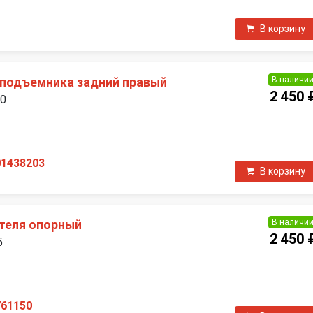
В корзину
В наличи
подъемника задний правый
2 450 
00
П
01438203
В корзину
В наличи
теля опорный
2 450 
5
П
761150