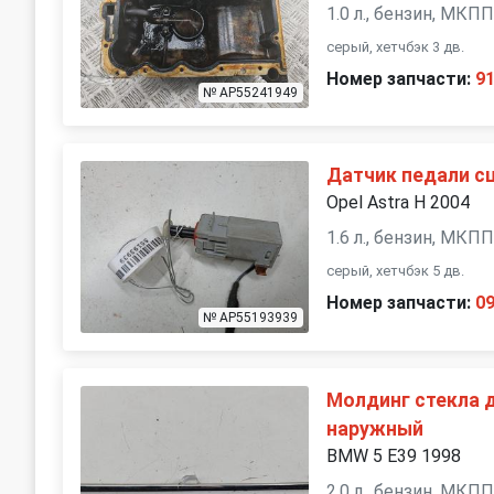
1.0 л., бензин, МКП
серый, хетчбэк 3 дв.
Номер запчасти:
9
№ AP55241949
Датчик педали с
Opel Astra H 2004
1.6 л., бензин, МКП
серый, хетчбэк 5 дв.
Номер запчасти:
0
№ AP55193939
Молдинг стекла 
наружный
BMW 5 E39 1998
2.0 л., бензин, МКП