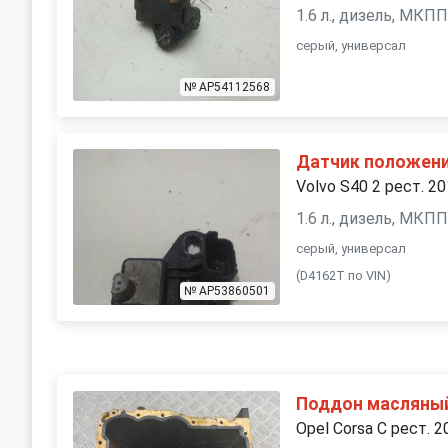
1.6 л., дизель, МКП
серый, универсал
№ AP54112568
Датчик положени
Volvo S40 2 рест. 2
1.6 л., дизель, МКП
серый, универсал
(D4162T по VIN)
№ AP53860501
Поддон масляны
Opel Corsa C рест. 2