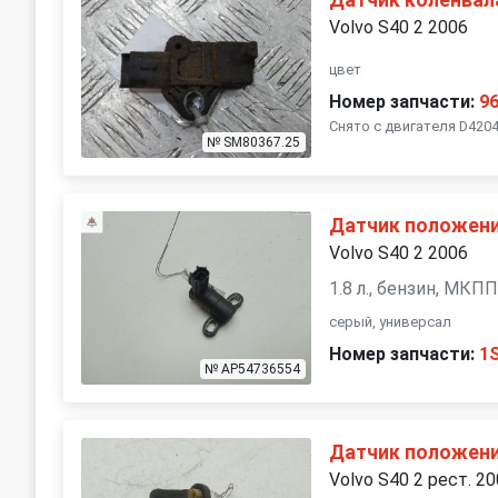
Датчик коленвал
Volvo S40 2 2006
цвет
Номер запчасти:
9
Снято с двигателя D4204
№ SM80367.25
Датчик положени
Volvo S40 2 2006
1.8 л., бензин, МКП
серый, универсал
Номер запчасти:
1
№ AP54736554
Датчик положени
Volvo S40 2 рест. 2