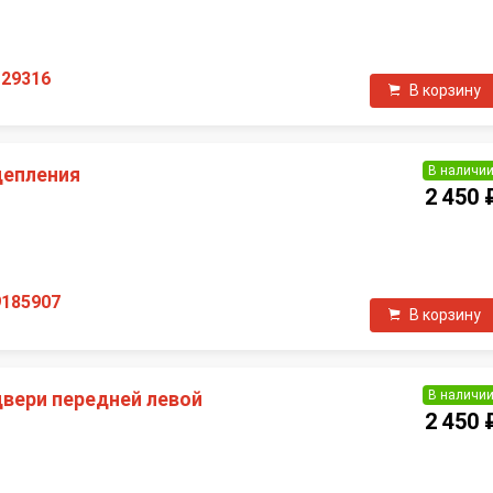
П
129316
В корзину
В наличи
цепления
2 450 
П
9185907
В корзину
В наличи
двери передней левой
2 450 
П