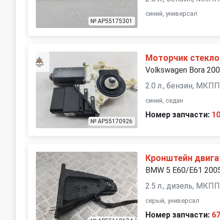
синий, универсал
№ AP55175301
Моторчик стекло
Volkswagen Bora 20
2.0 л., бензин, МКП
синий, седан
Номер запчасти:
1
№ AP55170926
Кронштейн двига
BMW 5 E60/E61 200
2.5 л., дизель, МКП
серый, универсал
Номер запчасти:
6