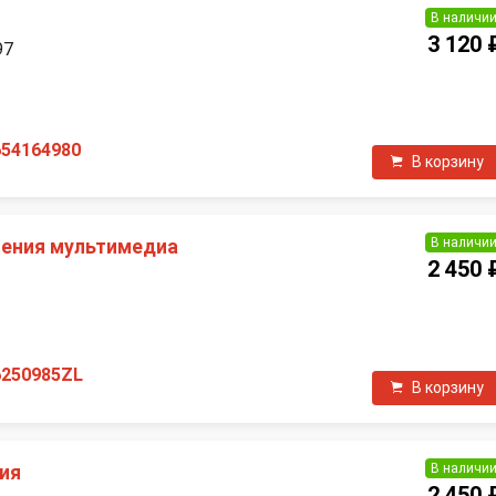
В наличи
3 120 
97
П
654164980
В корзину
В наличи
ения мультимедиа
2 450 
П
6250985ZL
В корзину
В наличи
ия
2 450 