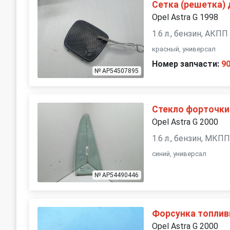
Сетка (решетка)
Opel Astra G 1998
1.6 л., бензин, АКПП
красный, универсал
Номер запчасти:
9
№ AP54507895
Стекло форточки
Opel Astra G 2000
1.6 л., бензин, МКП
синий, универсал
№ AP54490446
Форсунка топлив
Opel Astra G 2000