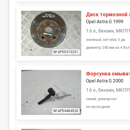
Диск тормозной 
Opel Astra G 1999
1.6 л., бензин, МКП
зелёный, хетчбэк 5 дв.
диаметр 240 мм.на 4 бо
№ AP55315221
Форсунка омыва
Opel Astra G 2000
1.6 л., бензин, МКП
синий, универсал
не проходная
№ AP54484526