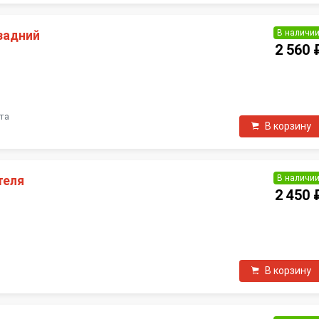
В наличи
задний
2 560 
П
лта
В корзину
В наличи
теля
2 450 
П
В корзину