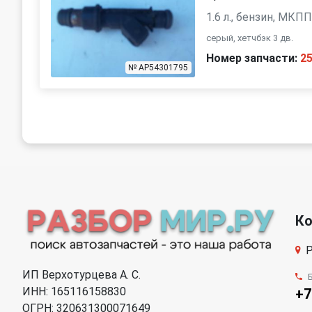
1.6 л., бензин, МКП
серый, хетчбэк 3 дв.
Номер запчасти:
2
№ AP54301795
К
Р
ИП Верхотурцева А. С.
ИНН: 165116158830
+7
ОГРН: 320631300071649