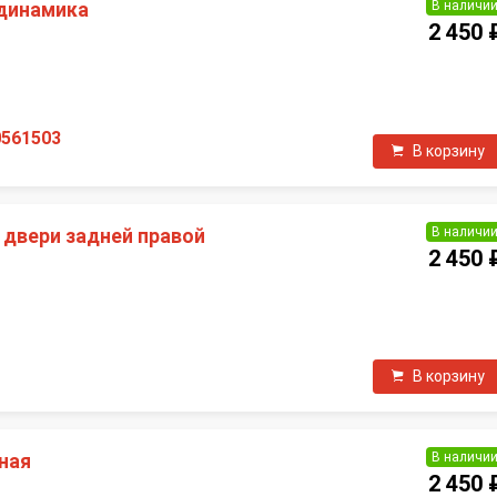
В наличи
 динамика
2 450 
0561503
В корзину
В наличи
 двери задней правой
2 450 
П
В корзину
В наличи
ная
2 450 