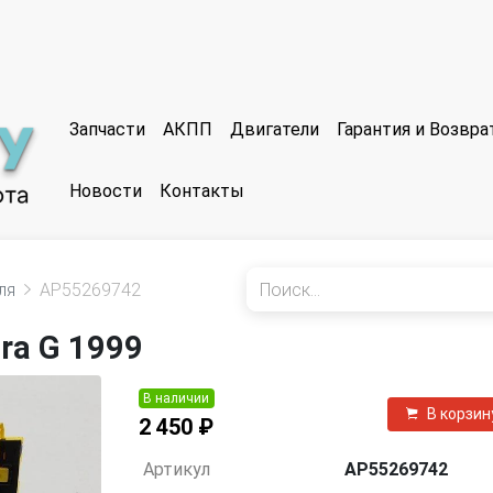
Запчасти
АКПП
Двигатели
Гарантия и Возвр
Новости
Контакты
ля
AP55269742
ra G 1999
В наличии
В корзин
2 450 ₽
Артикул
AP55269742