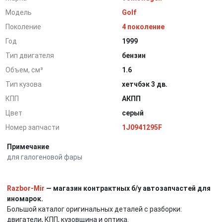
Модель
Golf
Поколение
4 поколение
Год
1999
Тип двигателя
бензин
Объем, см³
1.6
Тип кузова
хетчбэк 3 дв.
КПП
АКПП
Цвет
серый
Номер запчасти
1J0941295F
Примечание
для галогеновой фары
Razbor-Mir
— магазин контрактных б/у автозапчастей для
иномарок.
Большой каталог оригинальных деталей с разборки:
двигатели, КПП, кузовщина и оптика.