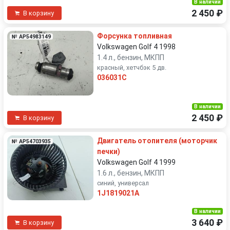
В наличии
2 450 ₽
В корзину
Форсунка топливная
№ AP54983149
Volkswagen Golf 4 1998
1.4 л., бензин, МКПП
красный, хетчбэк 5 дв.
036031C
В наличии
2 450 ₽
В корзину
Двигатель отопителя (моторчик
№ AP54703935
печки)
Volkswagen Golf 4 1999
1.6 л., бензин, МКПП
синий, универсал
1J1819021A
В наличии
3 640 ₽
В корзину