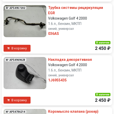
Трубка системы рециркуляции
№ AP54957202
EGR
Volkswagen Golf 4 2000
1.6 л., бензин, МКПП
синий, универсал
036AS
В наличии
2 450 ₽
В корзину
Накладка декоративная
№ AP54969628
Volkswagen Golf 4 2000
1.6 л., бензин, МКПП
синий, универсал
1J6955435
В наличии
2 450 ₽
В корзину
Коромысло клапана (рокер)
№ AP54786214