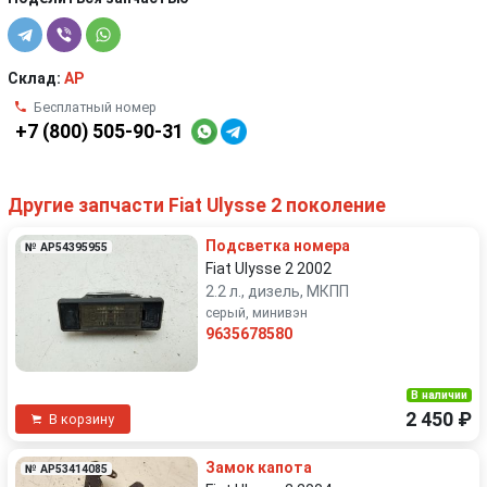
Склад:
AP
Бесплатный номер
+7 (800) 505-90-31
Другие запчасти Fiat Ulysse 2 поколение
Подсветка номера
№ AP54395955
Fiat Ulysse 2 2002
2.2 л., дизель, МКПП
серый, минивэн
9635678580
В наличии
2 450 ₽
В корзину
Замок капота
№ AP53414085