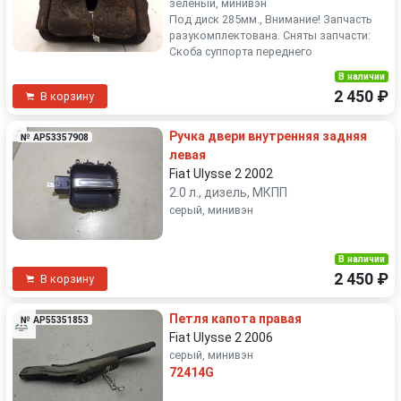
зелёный, минивэн
Под диск 285мм., Внимание! Запчасть
разукомплектована. Сняты запчасти:
Скоба суппорта переднего
В наличии
2 450 ₽
В корзину
Ручка двери внутренняя задняя
№ AP53357908
левая
Fiat Ulysse 2 2002
2.0 л., дизель, МКПП
серый, минивэн
В наличии
2 450 ₽
В корзину
Петля капота правая
№ AP55351853
Fiat Ulysse 2 2006
серый, минивэн
72414G