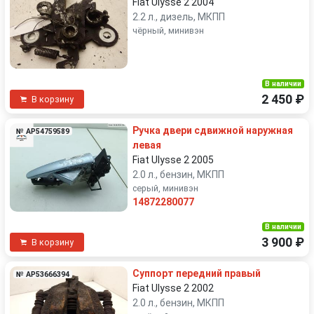
Fiat Ulysse 2 2004
2.2 л., дизель, МКПП
чёрный, минивэн
В наличии
2 450 ₽
В корзину
Ручка двери сдвижной наружная
№ AP54759589
левая
Fiat Ulysse 2 2005
2.0 л., бензин, МКПП
серый, минивэн
14872280077
В наличии
3 900 ₽
В корзину
Суппорт передний правый
№ AP53666394
Fiat Ulysse 2 2002
2.0 л., бензин, МКПП