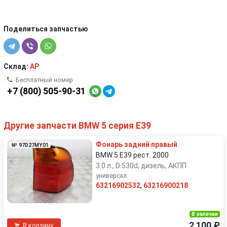
Поделиться запчастью
Склад:
AP
Бесплатный номер
+7 (800) 505-90-31
Другие запчасти BMW 5 серия E39
Фонарь задний правый
№ 97D27MY01
BMW 5 E39 рест. 2000
3.0 л., D 530d, дизель, АКПП
универсал
63216902532
,
63216900218
В наличии
2 100 ₽
В корзину