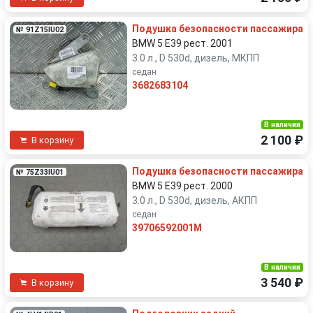
Подушка безопасности пассажира
№ 91Z15IU02
BMW 5 E39 рест. 2001
3.0 л., D 530d, дизель, МКПП
седан
3682683104
В наличии
2 100 ₽
В корзину
Подушка безопасности пассажира
№ 75Z33IU01
BMW 5 E39 рест. 2000
3.0 л., D 530d, дизель, АКПП
седан
39706592001M
В наличии
3 540 ₽
В корзину