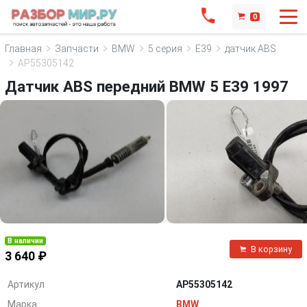
0
Главная
Запчасти
BMW
5 серия
E39
датчик ABS
AP55305142
Датчик ABS передний BMW 5 E39 1997
В наличии
В корзину
3 640 ₽
Артикул
AP55305142
Марка
BMW