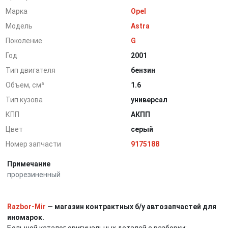
Марка
Opel
Модель
Astra
Поколение
G
Год
2001
Тип двигателя
бензин
Объем, см³
1.6
Тип кузова
универсал
КПП
АКПП
Цвет
серый
Номер запчасти
9175188
Примечание
прорезиненный
Razbor-Mir
— магазин контрактных б/у автозапчастей для
иномарок.