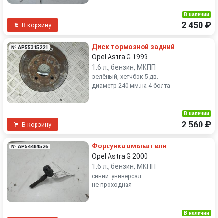
В наличии
2 450 ₽
В корзину
Диск тормозной задний
№ AP55315221
Opel Astra G 1999
1.6 л., бензин, МКПП
зелёный, хетчбэк 5 дв.
диаметр 240 мм.на 4 болта
В наличии
2 560 ₽
В корзину
Форсунка омывателя
№ AP54484526
Opel Astra G 2000
1.6 л., бензин, МКПП
синий, универсал
не проходная
В наличии