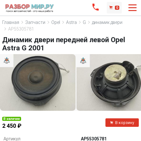
0
Главная
Запчасти
Opel
Astra
G
динамик двери
AP55305781
Динамик двери передней левой Opel
Astra G 2001
В наличии
В корзину
2 450 ₽
Артикул
AP55305781