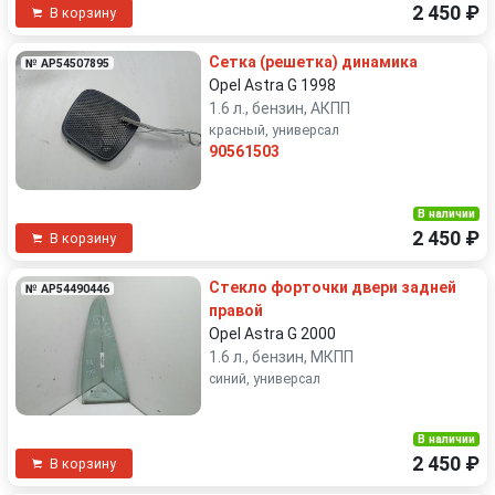
2 450 ₽
В корзину
Сетка (решетка) динамика
№ AP54507895
Opel Astra G 1998
1.6 л., бензин, АКПП
красный, универсал
90561503
В наличии
2 450 ₽
В корзину
Стекло форточки двери задней
№ AP54490446
правой
Opel Astra G 2000
1.6 л., бензин, МКПП
синий, универсал
В наличии
2 450 ₽
В корзину