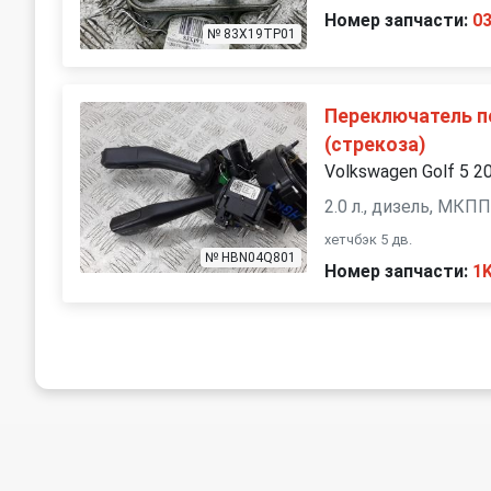
Номер запчасти:
0
№ 83X19TP01
Переключатель п
(стрекоза)
Volkswagen Golf 5 2
2.0 л., дизель, МКП
хетчбэк 5 дв.
№ HBN04Q801
Номер запчасти:
1