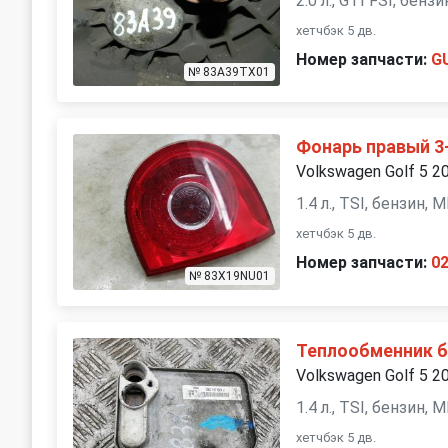
2.0 л., GTI FSI, бен
хетчбэк 5 дв.
Номер запчасти:
G
№ 83A39TX01
Фонарь правый 3
Volkswagen Golf 5 2
1.4 л., TSI, бензин,
хетчбэк 5 дв.
Номер запчасти:
0
№ 83X19NU01
Теплообменник 
Volkswagen Golf 5 2
1.4 л., TSI, бензин,
хетчбэк 5 дв.