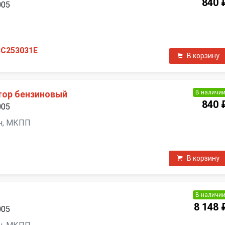
840 
005
П
3C253031E
В корзину
В наличи
тор бензиновый
840 
005
зин, МКПП
В корзину
В наличи
8 148 
005