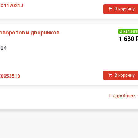
3C117021J
В корзину
В наличи
оворотов и дворников
1 680 
004
П
В корзину
K0953513
Подробнее