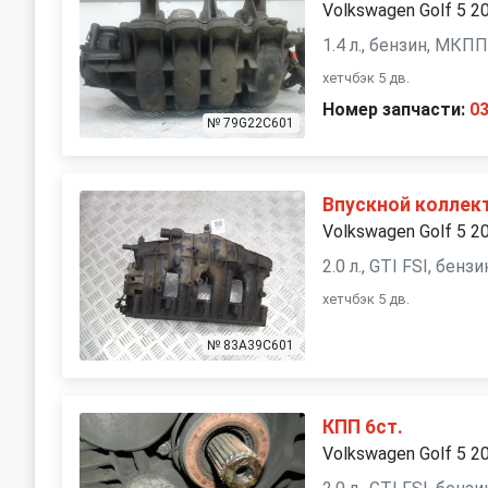
Volkswagen Golf 5 2
1.4 л., бензин, МКП
хетчбэк 5 дв.
Номер запчасти:
0
№ 79G22C601
Впускной коллек
Volkswagen Golf 5 2
2.0 л., GTI FSI, бен
хетчбэк 5 дв.
№ 83A39C601
КПП 6ст.
Volkswagen Golf 5 2