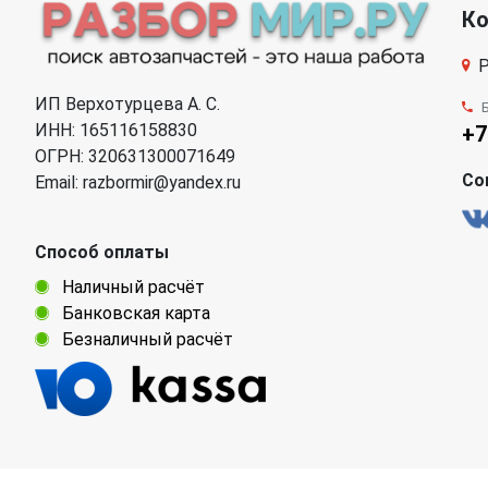
К
Р
ИП Верхотурцева А. С.
ИНН: 165116158830
+7
ОГРН: 320631300071649
Со
Email: razbormir@yandex.ru
Способ оплаты
Наличный расчёт
Банковская карта
Безналичный расчёт