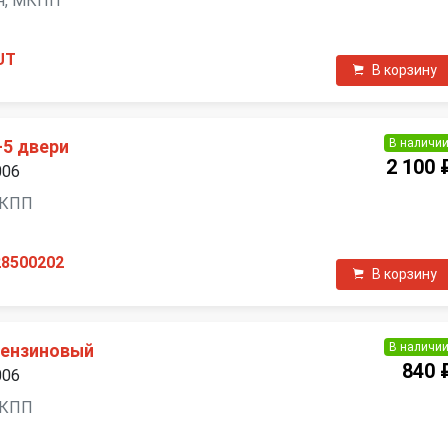
зин, МКПП
UT
В корзину
В наличи
-5 двери
2 100 
006
 МКПП
28500202
В корзину
В наличи
бензиновый
840 
006
 МКПП