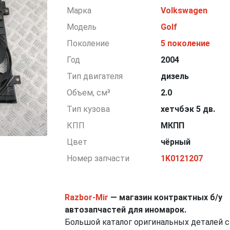
Марка
Volkswagen
Модель
Golf
Поколение
5 поколение
Год
2004
Тип двигателя
дизель
Объем, см³
2.0
Тип кузова
хетчбэк 5 дв.
КПП
МКПП
Цвет
чёрный
Номер запчасти
1K0121207
Razbor-Mir
— магазин контрактных б/у
автозапчастей для иномарок.
Большой каталог оригинальных деталей с