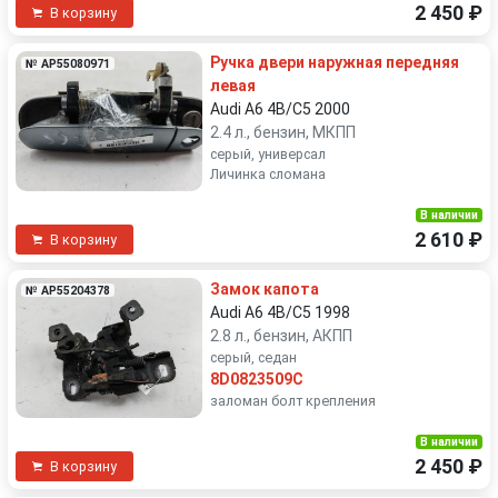
2 450 ₽
В корзину
Ручка двери наружная передняя
№ AP55080971
левая
Audi A6 4B/C5 2000
2.4 л., бензин, МКПП
серый, универсал
Личинка сломана
В наличии
2 610 ₽
В корзину
Замок капота
№ AP55204378
Audi A6 4B/C5 1998
2.8 л., бензин, АКПП
серый, седан
8D0823509C
заломан болт крепления
В наличии
2 450 ₽
В корзину