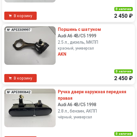
В наличии
2 450 ₽
В корзину
Поршень с шатуном
№ AP53309997
Audi A6 4B/C5 1999
2.5 л., дизель, МКПП
красный, универсал
AKN
В наличии
2 450 ₽
В корзину
Ручка двери наружная передняя
№ AP53880642
правая
Audi A6 4B/C5 1998
2.8 л., бензин, АКПП
чёрный, универсал
В наличии