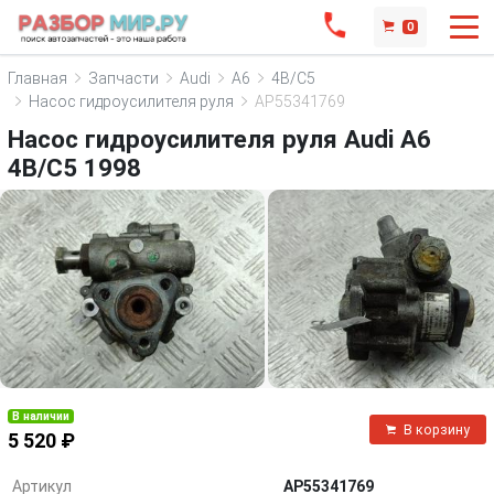
0
Главная
Запчасти
Audi
A6
4B/C5
Насос гидроусилителя руля
AP55341769
Насос гидроусилителя руля Audi A6
4B/C5 1998
В наличии
В корзину
5 520 ₽
Артикул
AP55341769