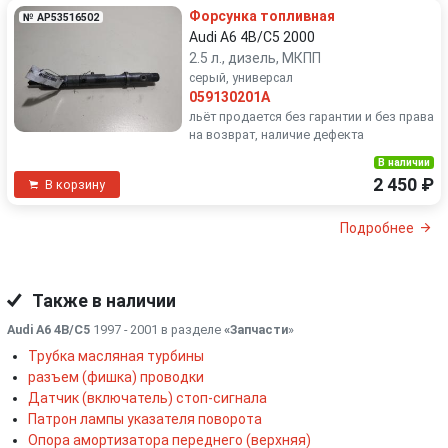
Форсунка топливная
№ AP53516502
Audi A6 4B/C5 2000
2.5 л., дизель, МКПП
серый, универсал
059130201A
льёт продается без гарантии и без права
на возврат, наличие дефекта
В наличии
2 450 ₽
В корзину
Подробнее
Также в наличии
Audi A6 4B/C5
1997 - 2001 в разделе
«Запчасти
»
Трубка масляная турбины
разъем (фишка) проводки
Датчик (включатель) стоп-сигнала
Патрон лампы указателя поворота
Опора амортизатора переднего (верхняя)