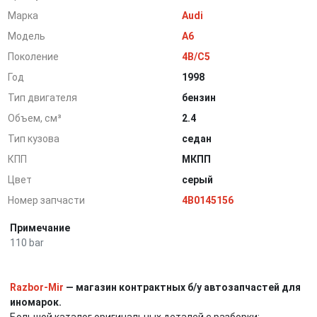
Марка
Audi
Модель
A6
Поколение
4B/C5
Год
1998
Тип двигателя
бензин
Объем, см³
2.4
Тип кузова
седан
КПП
МКПП
Цвет
серый
Номер запчасти
4B0145156
Примечание
110 bar
Razbor-Mir
— магазин контрактных б/у автозапчастей для
иномарок.