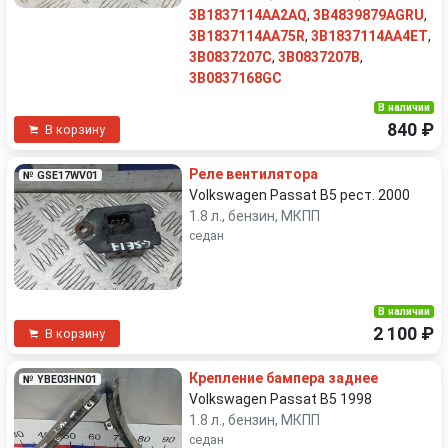
3B1837114AA2AQ
,
3B4839879AGRU
,
3B1837114AA75R
,
3B1837114AA4ET
,
3B0837207C
,
3B0837207B
,
3B0837168GC
В наличии
840 ₽
В корзину
Реле вентилятора
№ GSE17WV01
Volkswagen Passat B5 рест. 2000
1.8 л., бензин, МКПП
седан
В наличии
2 100 ₽
В корзину
Крепление бампера заднее
№ YBE03HN01
Volkswagen Passat B5 1998
1.8 л., бензин, МКПП
седан