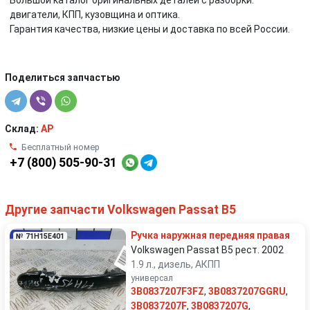
Большой каталог оригинальных деталей с разборки:
двигатели, КПП, кузовщина и оптика.
Гарантия качества, низкие цены и доставка по всей России.
Поделиться запчастью
Склад:
AP
Бесплатный номер
+7 (800) 505-90-31
Другие запчасти Volkswagen Passat B5
Ручка наружная передняя правая
№ 71H15E401
Volkswagen Passat B5 рест. 2002
1.9 л., дизель, АКПП
универсал
3B0837207F3FZ
,
3B0837207GGRU
,
3B0837207F
,
3B0837207G
,