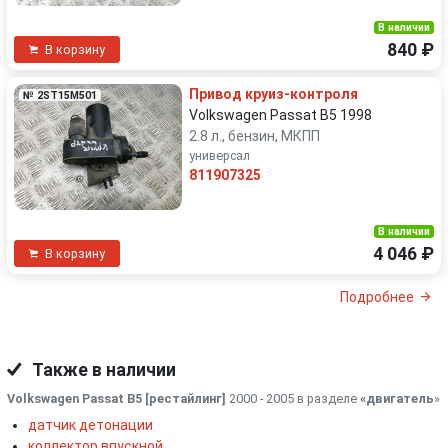
В наличии
840 ₽
В корзину
Привод круиз-контроля
№ 2ST15M501
Volkswagen Passat B5 1998
2.8 л., бензин, МКПП
универсал
811907325
В наличии
4 046 ₽
В корзину
Подробнее
Также в наличии
Volkswagen Passat B5 [рестайлинг]
2000 - 2005 в разделе
«двигатель
»
датчик детонации
коллектор впускной