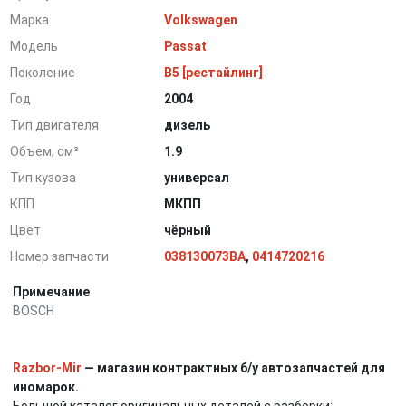
Марка
Volkswagen
Модель
Passat
Поколение
B5 [рестайлинг]
Год
2004
Тип двигателя
дизель
Объем, см³
1.9
Тип кузова
универсал
КПП
МКПП
Цвет
чёрный
Номер запчасти
038130073BA
,
0414720216
Примечание
BOSCH
Razbor-Mir
— магазин контрактных б/у автозапчастей для
иномарок.