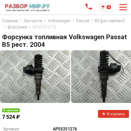
0
Главная
Запчасти
Volkswagen
Passat
B5 [рестайлинг]
форсунка
AP55351276
Форсунка топливная Volkswagen Passat
B5 рест. 2004
В наличии
В корзину
7 524 ₽
Артикул
AP55351276