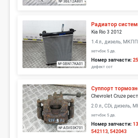
№ 3BE12A801
Радиатор систе
Kia Rio 3 2012
1.4 л., дизель, МКП
хетчбэк 5 дв.
Номер запчасти:
2
№ GBN17KA01
дефект сот
Суппорт тормозн
Chevrolet Cruze рест
2.0 л., CDi, дизель,
хетчбэк 5 дв.
Номер запчасти:
1
№ ASV03K701
542113
,
542043