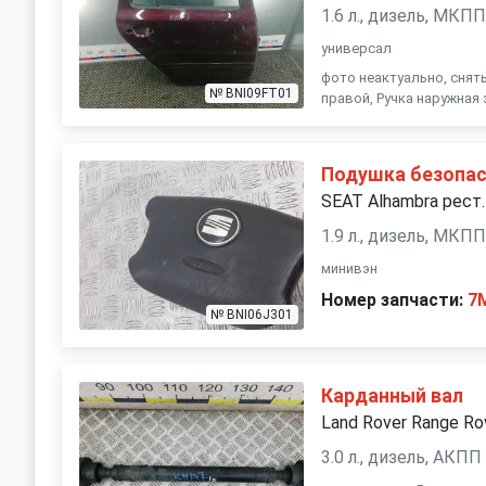
1.6 л., дизель, МКП
универсал
фото неактуально, снят
№ BNI09FT01
правой, Ручка наружная
Подушка безопас
SEAT Alhambra рест.
1.9 л., дизель, МКП
минивэн
Номер запчасти:
7
№ BNI06J301
Карданный вал
Land Rover Range Ro
3.0 л., дизель, АКПП