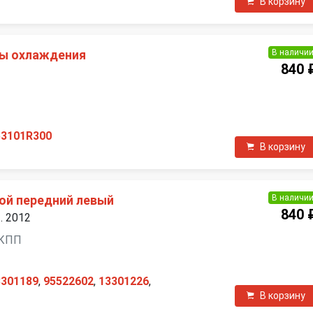
В корзину
В наличи
мы охлаждения
840 
П
53101R300
В корзину
В наличи
ой передний левый
840 
. 2012
 МКПП
3301189
,
95522602
,
13301226
,
В корзину