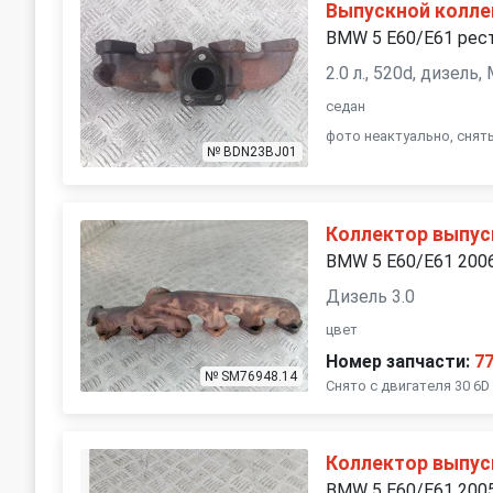
Выпускной колле
BMW 5 E60/E61 рест
2.0 л., 520d, дизель
седан
фото неактуально, снят
№ BDN23BJ01
Коллектор выпус
BMW 5 E60/E61 200
Дизель 3.0
цвет
Номер запчасти:
7
№ SM76948.14
Снято с двигателя 30 6D 
Коллектор выпус
BMW 5 E60/E61 200