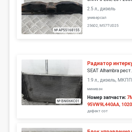
2.5 л., дизель
универсал
256D2, M57TUD25
№ AP55168155
Радиатор интерк
SEAT Alhambra рест.
1.9 л., дизель, МКП
минивэн
Номер запчасти:
7
№ BNI06KC01
95VW9L440AA
,
102
дефект сот
Блок управления 