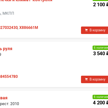
2 100 
ель, МКПП
027032430
,
X886661M
В корзину
В наличи
ь руля
3 540 
9
П
684554780
В корзину
В наличи
авая
4 200 
 рест. 2010