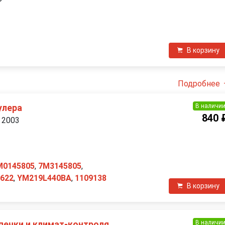
В корзину
Подробнее
В наличи
улера
840 
 2003
П
M0145805
,
7M3145805
,
0622
,
YM219L440BA
,
1109138
В корзину
В наличи
печки и климат-контроля