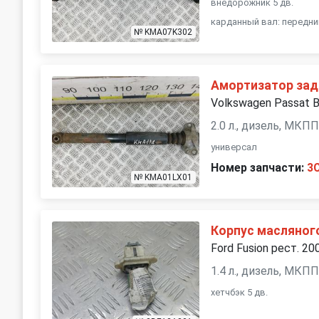
внедорожник 5 дв.
карданный вал: передни
№ KMA07K302
Амортизатор зад
Volkswagen Passat 
2.0 л., дизель, МКП
универсал
Номер запчасти:
3
№ KMA01LX01
Корпус масляног
Ford Fusion рест. 20
1.4 л., дизель, МКП
хетчбэк 5 дв.