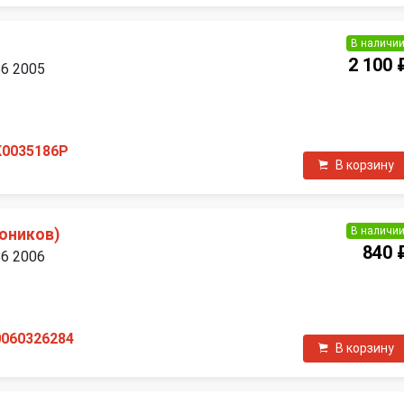
В наличи
2 100 
B6 2005
П
K0035186P
В корзину
В наличи
оников)
840 
B6 2006
П
0060326284
В корзину