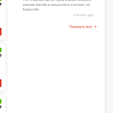
₽
новыми (Китай) и лучше взять контракт на
Razbor-Mir
6 months ago
Показать все
и
₽
и
₽