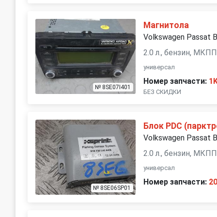
Магнитола
Volkswagen Passat 
2.0 л., бензин, МКП
универсал
Номер запчасти:
1
№ 8SE07I401
БЕЗ СКИДКИ
Блок PDC (парктр
Volkswagen Passat 
2.0 л., бензин, МКП
универсал
Номер запчасти:
2
№ 8SE06SP01