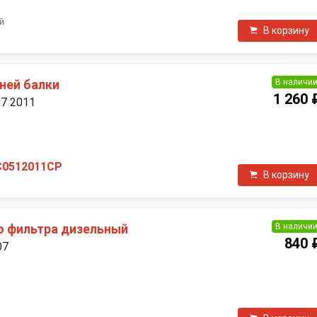
й
В корзину
В наличи
ней балки
1 260 
B7 2011
П
C0512011CP
В корзину
В наличи
о фильтра дизельный
840 
07
П