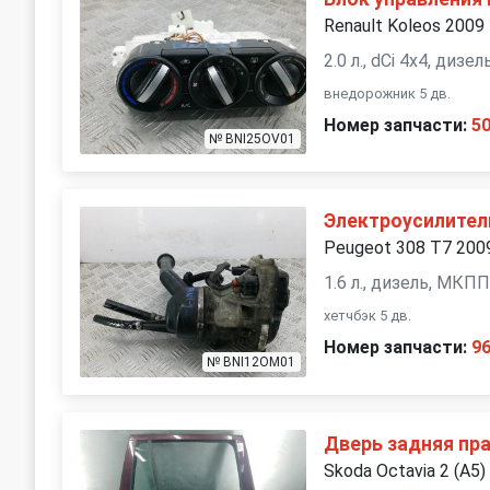
Renault Koleos 2009
2.0 л., dCi 4x4, диз
внедорожник 5 дв.
Номер запчасти:
5
№ BNI25OV01
Электроусилител
Peugeot 308 T7 200
1.6 л., дизель, МКП
хетчбэк 5 дв.
Номер запчасти:
9
№ BNI12OM01
Дверь задняя пр
Skoda Octavia 2 (A5)