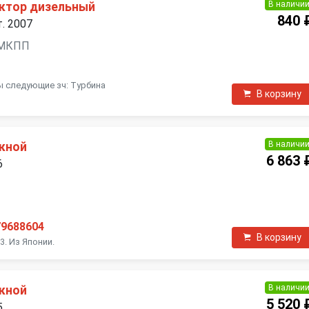
В наличи
ктор дизельный
840 
. 2007
, МКПП
ы следующие зч: Турбина
В корзину
В наличи
кной
6 863 
6
79688604
В корзину
3. Из Японии.
В наличи
кной
5 520 
5