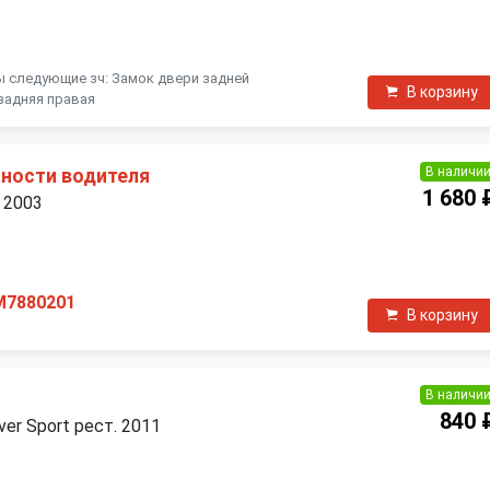
П
ы следующие зч: Замок двери задней
В корзину
 задняя правая
В наличи
ности водителя
1 680 
 2003
П
M7880201
В корзину
В наличи
840 
ver Sport рест. 2011