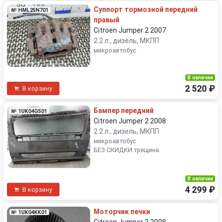
Суппорт тормозной передний
№ HML25N701
правый
Citroen Jumper 2 2007
2.2 л., дизель, МКПП
микроавтобус
В наличии
2 520 ₽
В корзину
Бампер передний
№ 1UK04G501
Citroen Jumper 2 2008
2.2 л., дизель, МКПП
микроавтобус
БЕЗ СКИДКИ трещина
В наличии
4 299 ₽
В корзину
Моторчик печки
№ 1UK04KK01