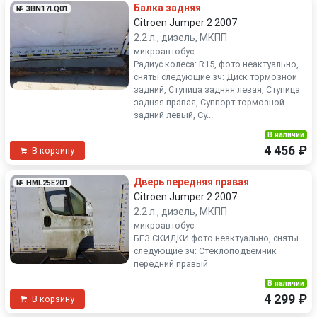
Балка задняя
№ 3BN17LQ01
Citroen Jumper 2 2007
2.2 л., дизель, МКПП
микроавтобус
Радиус колеса: R15, фото неактуально,
сняты следующие зч: Диск тормозной
задний, Ступица задняя левая, Ступица
задняя правая, Суппорт тормозной
задний левый, Су...
В наличии
4 456 ₽
В корзину
Дверь передняя правая
№ HML25E201
Citroen Jumper 2 2007
2.2 л., дизель, МКПП
микроавтобус
БЕЗ СКИДКИ фото неактуально, сняты
следующие зч: Стеклоподъемник
передний правый
В наличии
4 299 ₽
В корзину