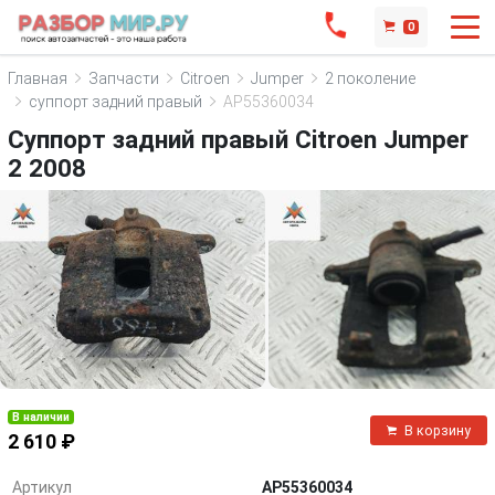
0
Главная
Запчасти
Citroen
Jumper
2 поколение
суппорт задний правый
AP55360034
Суппорт задний правый Citroen Jumper
2 2008
В наличии
В корзину
2 610 ₽
Артикул
AP55360034