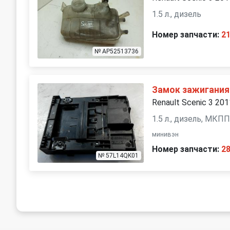
1.5 л., дизель
Номер запчасти:
2
№ AP52513736
Замок зажигания
Renault Scenic 3 201
1.5 л., дизель, МКП
минивэн
Номер запчасти:
2
№ 57L14QK01