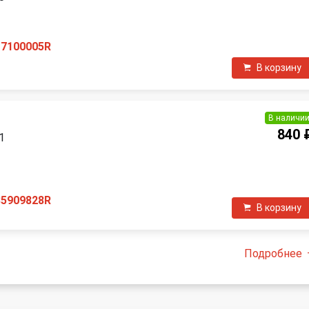
17100005R
В корзину
В наличи
840 
1
П
85909828R
В корзину
Подробнее