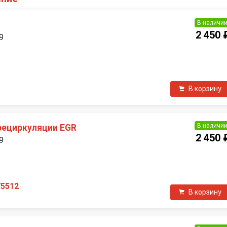
В наличи
2 450 
9
П
В корзину
В наличи
рециркуляции EGR
2 450 
9
П
75512
В корзину