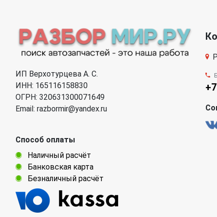
К
Р
ИП Верхотурцева А. С.
ИНН: 165116158830
+7
ОГРН: 320631300071649
Со
Email: razbormir@yandex.ru
Способ оплаты
Наличный расчёт
Банковская карта
Безналичный расчёт