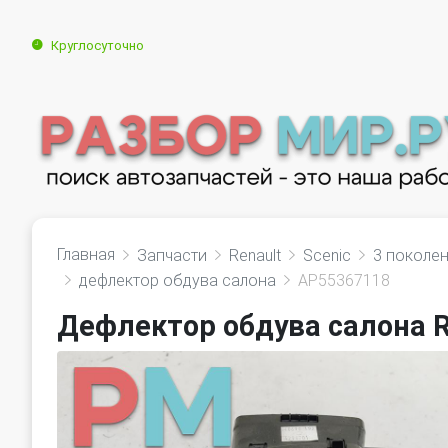
Круглосуточно
Главная
Запчасти
Renault
Scenic
3 поколе
дефлектор обдува салона
AP55367118
Дефлектор обдува салона Re