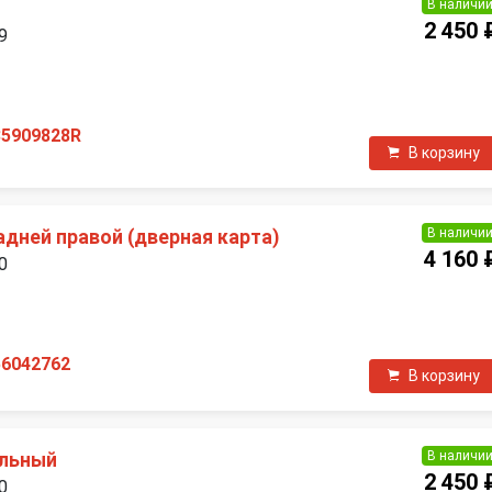
В наличи
2 450 
9
П
85909828R
В корзину
В наличи
дней правой (дверная карта)
4 160 
0
П
56042762
В корзину
В наличи
ельный
2 450 
0