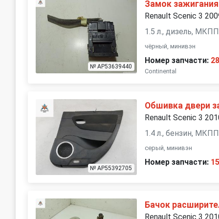
Замок зажигания
Renault Scenic 3 200
1.5 л., дизель, МКП
чёрный, минивэн
Номер запчасти:
2
№ AP53639440
Continental
Обшивка двери за
Renault Scenic 3 201
1.4 л., бензин, МКП
серый, минивэн
Номер запчасти:
1
№ AP55392705
Бачок расширит
Renault Scenic 3 201