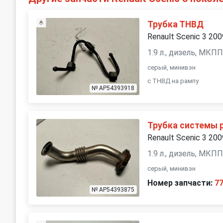
Трубка ТНВД
Renault Scenic 3 200
1.9 л., дизель, МКП
серый, минивэн
с ТНВД на рампу
№ AP54393918
Трубка системы 
Renault Scenic 3 200
1.9 л., дизель, МКП
серый, минивэн
Номер запчасти:
7
№ AP54393875