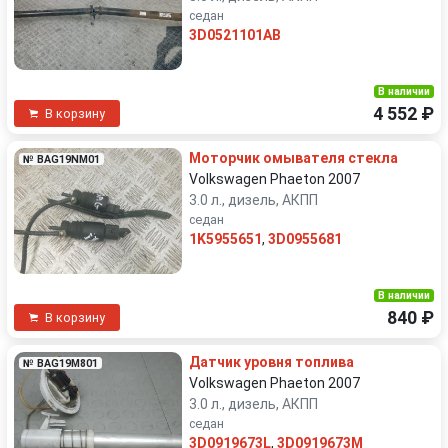
седан
3D0521101AB
В наличии
4 552 ₽
В корзину
Моторчик омывателя стекла
№ BAG19NM01
Volkswagen Phaeton 2007
3.0 л., дизель, АКПП
седан
1K5955651
,
3D0955681
В наличии
840 ₽
В корзину
Датчик уровня топлива
№ BAG19M801
Volkswagen Phaeton 2007
3.0 л., дизель, АКПП
седан
3D0919673L
,
3D0919673M