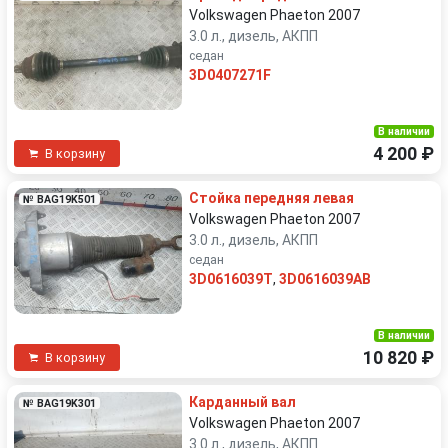
Volkswagen Phaeton 2007
3.0 л., дизель, АКПП
седан
3D0407271F
В наличии
4 200 ₽
В корзину
Стойка передняя левая
№ BAG19K501
Volkswagen Phaeton 2007
3.0 л., дизель, АКПП
седан
3D0616039T
,
3D0616039AB
В наличии
10 820 ₽
В корзину
Карданный вал
№ BAG19K301
Volkswagen Phaeton 2007
3.0 л., дизель, АКПП