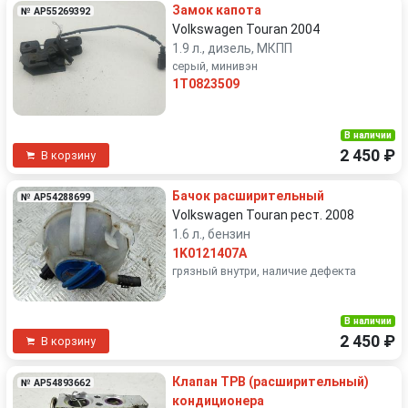
Замок капота
№ AP55269392
Volkswagen Touran 2004
1.9 л., дизель, МКПП
серый, минивэн
1T0823509
В наличии
2 450 ₽
В корзину
Бачок расширительный
№ AP54288699
Volkswagen Touran рест. 2008
1.6 л., бензин
1K0121407A
грязный внутри, наличие дефекта
В наличии
2 450 ₽
В корзину
Клапан ТРВ (расширительный)
№ AP54893662
кондиционера