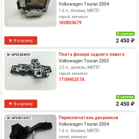
Volkswagen Touran 2004
1.6 л., бензин, МКПП
серый, минивэн
1K0820679
В наличии
2 450 ₽
В корзину
Плата фонаря заднего левого
№ AP55284591
Volkswagen Touran 2003
2.0 л., дизель, МКПП
серый, минивэн
1T0945257A
В наличии
2 450 ₽
В корзину
Переключатель дворников
№ AP54513337
Volkswagen Touran 2004
1.6 л., бензин, МКПП
синий, минивэн