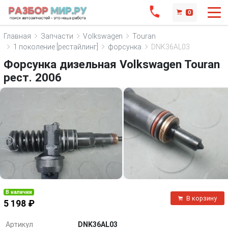
0
Главная
Запчасти
Volkswagen
Touran
1 поколение [рестайлинг]
форсунка
DNK36AL03
Форсунка дизельная Volkswagen Touran
рест. 2006
В наличии
В корзину
5 198 ₽
Артикул
DNK36AL03