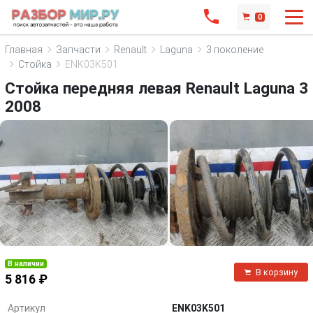
0
Главная
Запчасти
Renault
Laguna
3 поколение
Стойка
ENK03K501
Стойка передняя левая Renault Laguna 3
2008
В наличии
В корзину
5 816 ₽
Артикул
ENK03K501