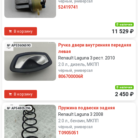
чёрный, универсал
52419741
В наличии
11 529 ₽
В корзину
Ручка двери внутренняя передняя
№ AP53606590
левая
Renault Laguna 3 рест. 2010
2.0 л., дизель, МКПП
чёрный, универсал
806700006R
В наличии
2 450 ₽
В корзину
Пружина подвески задняя
№ AP54805296
Renault Laguna 3 2008
2.0 л., бензин, МКПП
чёрный, универсал
T0905051