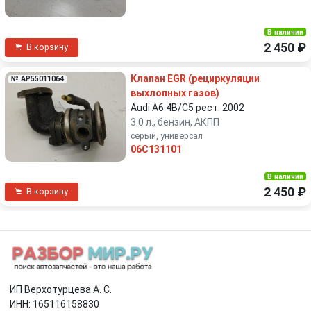
В наличии
2 450 ₽
В корзину
Клапан EGR (рециркуляции
№ AP55011064
выхлопных газов)
Audi A6 4B/C5 рест. 2002
3.0 л., бензин, АКПП
серый, универсал
06C131101
В наличии
2 450 ₽
В корзину
ИП Верхотурцева А. С.
ИНН: 165116158830