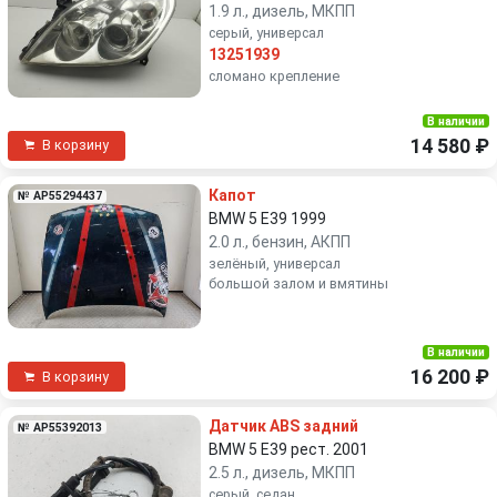
1.9 л., дизель, МКПП
серый, универсал
13251939
сломано крепление
В наличии
14 580 ₽
В корзину
Капот
№ AP55294437
BMW 5 E39 1999
2.0 л., бензин, АКПП
зелёный, универсал
большой залом и вмятины
В наличии
16 200 ₽
В корзину
Датчик ABS задний
№ AP55392013
BMW 5 E39 рест. 2001
2.5 л., дизель, МКПП
серый, седан