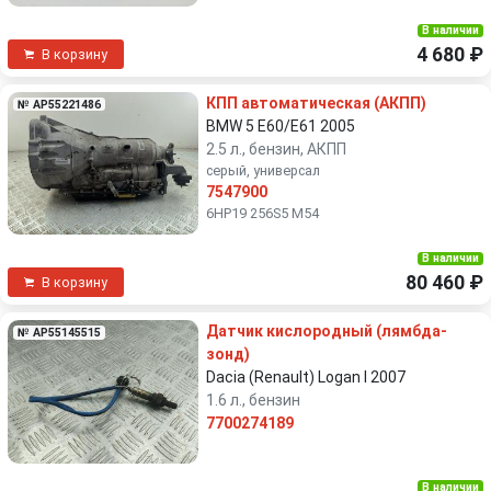
В наличии
4 680 ₽
В корзину
КПП автоматическая (АКПП)
№ AP55221486
BMW 5 E60/E61 2005
2.5 л., бензин, АКПП
серый, универсал
7547900
6HP19 256S5 M54
В наличии
80 460 ₽
В корзину
Датчик кислородный (лямбда-
№ AP55145515
зонд)
Dacia (Renault) Logan I 2007
1.6 л., бензин
7700274189
В наличии