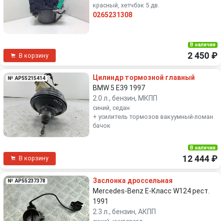
красный, хетчбэк 5 дв.
0265231308
В наличии
2 450 ₽
В корзину
Цилиндр тормозной главный
№ AP55215414
BMW 5 E39 1997
2.0 л., бензин, МКПП
синий, седан
+ усилитель тормозов вакуумный-ломан
бачок
В наличии
12 444 ₽
В корзину
Заслонка дроссельная
№ AP55237378
Mercedes-Benz E-Класс W124 рест.
1991
2.3 л., бензин, АКПП