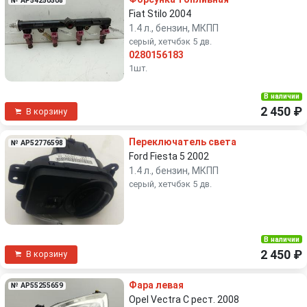
№ AP54250508
Fiat Stilo 2004
1.4 л., бензин, МКПП
серый, хетчбэк 5 дв.
0280156183
1шт.
В наличии
2 450 ₽
В корзину
Переключатель света
№ AP52776598
Ford Fiesta 5 2002
1.4 л., бензин, МКПП
серый, хетчбэк 5 дв.
В наличии
2 450 ₽
В корзину
Фара левая
№ AP55255659
Opel Vectra C рест. 2008