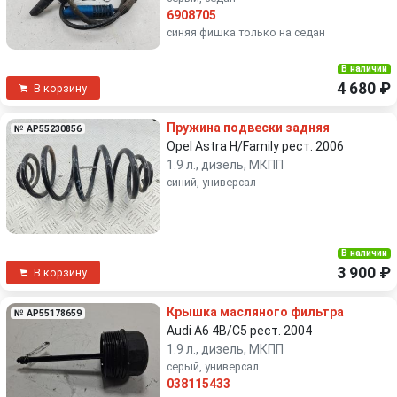
6908705
синяя фишка только на седан
В наличии
4 680 ₽
В корзину
Пружина подвески задняя
№ AP55230856
Opel Astra H/Family рест. 2006
1.9 л., дизель, МКПП
синий, универсал
В наличии
3 900 ₽
В корзину
Крышка масляного фильтра
№ AP55178659
Audi A6 4B/C5 рест. 2004
1.9 л., дизель, МКПП
серый, универсал
038115433