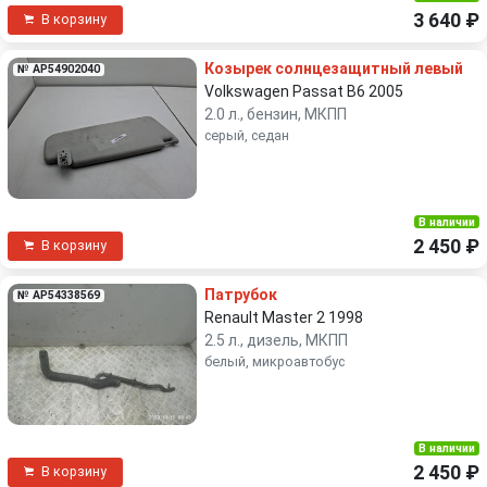
3 640 ₽
В корзину
Козырек солнцезащитный левый
№ AP54902040
Volkswagen Passat B6 2005
2.0 л., бензин, МКПП
серый, седан
В наличии
2 450 ₽
В корзину
Патрубок
№ AP54338569
Renault Master 2 1998
2.5 л., дизель, МКПП
белый, микроавтобус
В наличии
2 450 ₽
В корзину