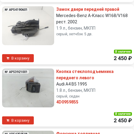
Замок двери передней правой
№ AP54190601
Mercedes-Benz A-Класс W168/V168
рест. 2002
1.9 л., бензин, МКПП
серый, хетчбэк 5 дв.
В наличии
2 450 ₽
В корзину
Кнопка стеклоподъемника
№ AP53921001
переднего левого
Audi A4 B5 1995
1.8 л., бензин, МКПП
серый, седан
4D0959855
В наличии
2 450 ₽
В корзину
Форсунка топливная