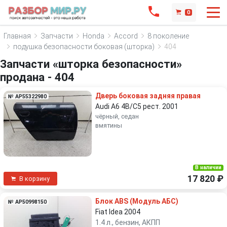
0
Главная
Запчасти
Honda
Accord
8 поколение
подушка безопасности боковая (шторка)
404
Запчасти «шторка безопасности»
продана - 404
Дверь боковая задняя правая
№ AP55322980
Audi A6 4B/C5 рест. 2001
чёрный, седан
вмятины
В наличии
17 820 ₽
В корзину
Блок ABS (Модуль АБС)
№ AP50998150
Fiat Idea 2004
1.4 л., бензин, АКПП