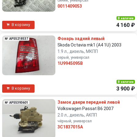
синий, универсал
0011409053
В наличии
4 160 ₽
В корзину
Фонарь задний левый
№ AP55218537
Skoda Octavia mk1 (A4 1U) 2003
1.9 л., дизель, МКПП
серый, универсал
1U9945095B
В наличии
3 900 ₽
В корзину
Замок двери передней левой
№ AP55393601
Volkswagen Passat B6 2007
2.0 л., дизель, АКПП
чёрный, универсал
3C1837015A