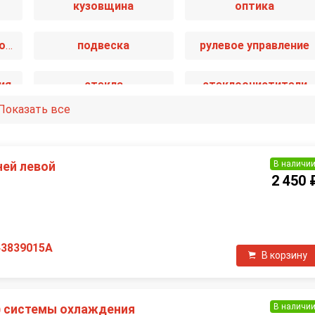
кузовщина
оптика
пассивная безопасность
подвеска
рулевое управление
ия
стекла
стеклоочистители
Показать все
ма
трансмиссия
электрика
В наличи
ней левой
2 450 
П
43839015A
В корзину
В наличи
) системы охлаждения