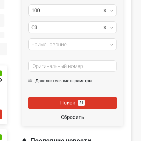
100
×
С3
×
Наименование
и
₽
Дополнительные параметры
Поиск
31
Сбросить
и
Последние новости