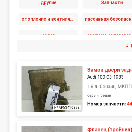
другие
Запчасти
отопление и вентиляция
салон
система охлажден
топливная система
тормозная систе
Замок двери зад
Audi 100 С3 1983
1.8 л., бензин, МКП
серый, седан
Номер запчасти:
4
№ AP53410898
Фланец (тройник