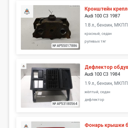
Кронштейн крепл
Audi 100 С3 1987
1.8 л., бензин, МКП
красный, седан
рулевых тяг
№ AP55017886
Дефлектор обдув
Audi 100 С3 1984
1.9 л., бензин, МКП
жёлтый, седан
дефлектор
№ AP53180564
Фонарь крышки 