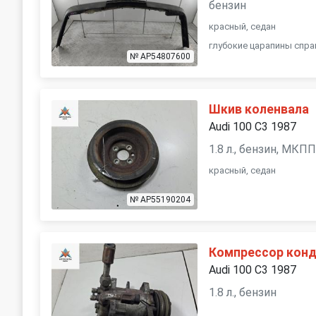
бензин
красный, седан
глубокие царапины спра
№ AP54807600
Шкив коленвала
Audi 100 С3 1987
1.8 л., бензин, МКП
красный, седан
№ AP55190204
Компрессор кон
Audi 100 С3 1987
1.8 л., бензин