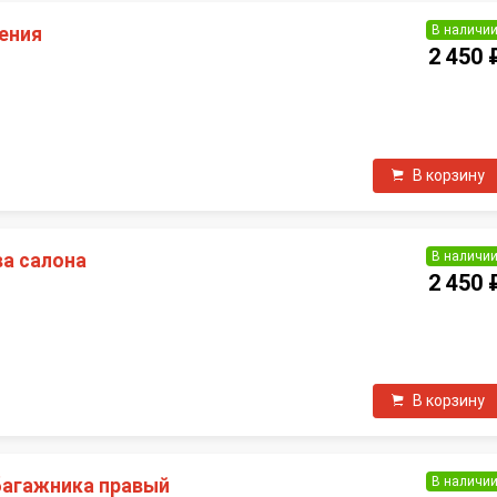
В наличи
ения
2 450 
П
В корзину
В наличи
а салона
2 450 
П
В корзину
В наличи
багажника правый