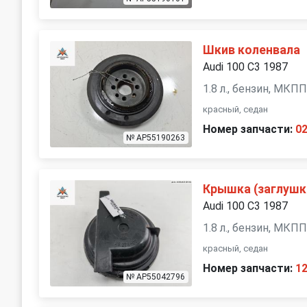
Шкив коленвала
Audi 100 С3 1987
1.8 л., бензин, МКП
красный, седан
Номер запчасти:
0
№ AP55190263
Крышка (заглушк
Audi 100 С3 1987
1.8 л., бензин, МКП
красный, седан
Номер запчасти:
1
№ AP55042796