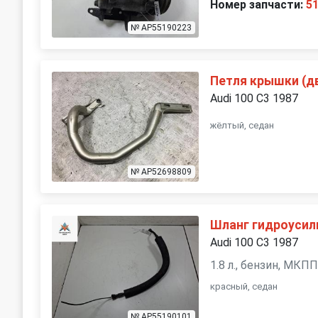
Номер запчасти:
5
№ AP55190223
Петля крышки (д
Audi 100 С3 1987
жёлтый, седан
№ AP52698809
Шланг гидроусил
Audi 100 С3 1987
1.8 л., бензин, МКП
красный, седан
№ AP55190101