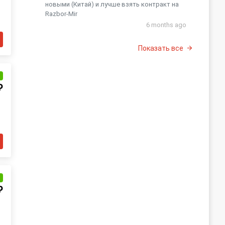
новыми (Китай) и лучше взять контракт на
Razbor-Mir
6 months ago
Показать все
и
₽
и
₽