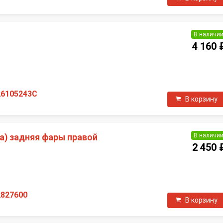
В наличи
4 160 
П
26105243C
В корзину
В наличи
а) задняя фары правой
2 450 
П
2827600
В корзину