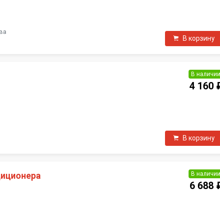
ва
В корзину
В наличи
4 160 
П
В корзину
В наличи
диционера
6 688 