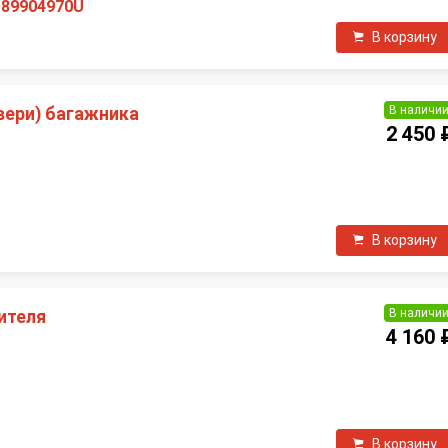
189904970U
В корзину
В наличи
вери) багажника
2 450 
В корзину
В наличи
ителя
4 160 
П
В корзину