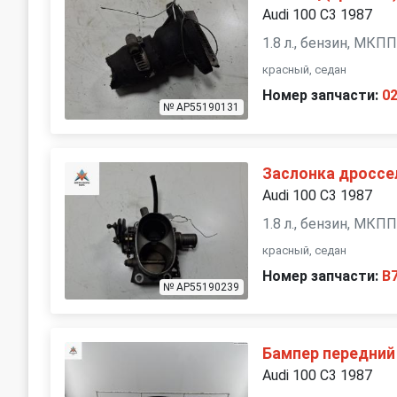
Audi 100 С3 1987
1.8 л., бензин, МКП
красный, седан
Номер запчасти:
0
№ AP55190131
Заслонка дроссе
Audi 100 С3 1987
1.8 л., бензин, МКП
красный, седан
Номер запчасти:
B
№ AP55190239
Бампер передний
Audi 100 С3 1987