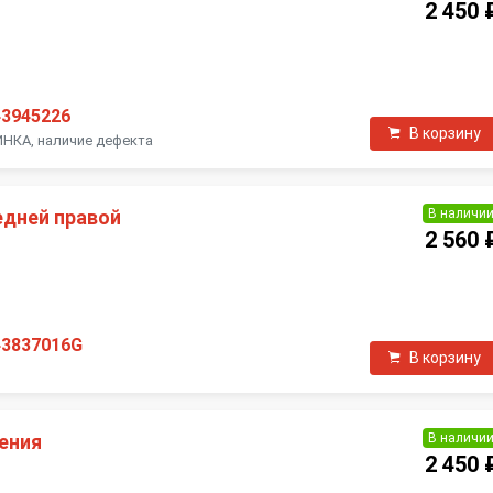
2 450 
П
43945226
В корзину
НКА, наличие дефекта
В наличи
едней правой
2 560 
П
43837016G
В корзину
В наличи
ения
2 450 