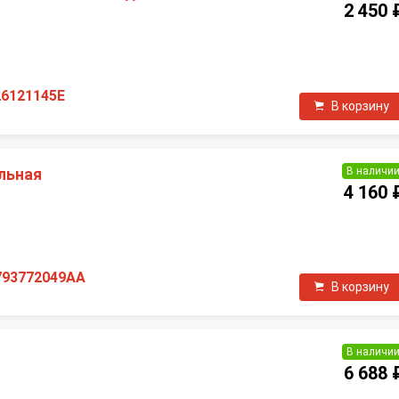
2 450 
П
26121145E
В корзину
В наличи
льная
4 160 
П
793772049AA
В корзину
В наличи
6 688 