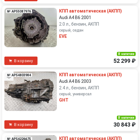
КПП автоматическая (АКПП)
№ AP55087976
Audi A4 B6 2001
2.0 л., бензин, АКПП
серый, седан
EVE
В наличии
52 299 ₽
В корзину
КПП автоматическая (АКПП)
№ AP54803984
Audi A4 B6 2003
2.4 л., бензин, АКПП
серый, универсал
GHT
В наличии
30 843 ₽
В корзину
КПП автоматическая (АКПП)
№ AP54226675