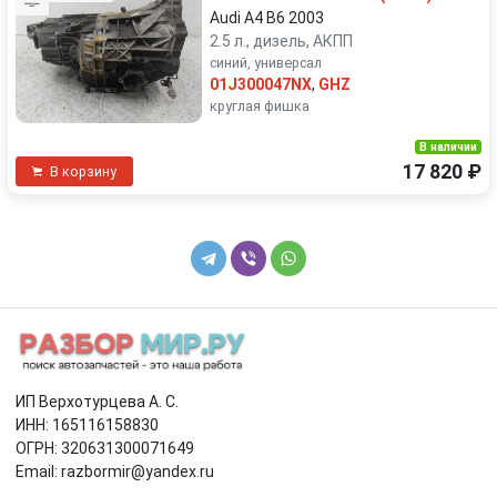
Audi A4 B6 2003
2.5 л., дизель, АКПП
синий, универсал
01J300047NX
,
GHZ
круглая фишка
В наличии
17 820 ₽
В корзину
ИП Верхотурцева А. С.
ИНН: 165116158830
ОГРН: 320631300071649
Email: razbormir@yandex.ru