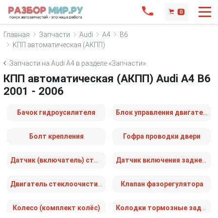
0
Главная
Запчасти
Audi
A4
B6
КПП автоматическая (АКПП)
Запчасти на Audi A4 в разделе «Запчасти»
КПП автоматическая (АКПП) Audi A4 B6
2001 - 2006
Бачок гидроусилителя
Блок управления двигателем
Болт крепления
Гофра проводки двери
Датчик (включатель) стоп-сигнала
Датчик включения заднего хода (лягушка)
Двигатель стеклоочистителя заднего (моторчик дворников)
Клапан фазорегулятора
Колесо (комплект колёс)
Колодки тормозные задние