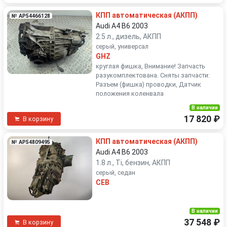
КПП автоматическая (АКПП)
№ AP54466128
Audi A4 B6 2003
2.5 л., дизель, АКПП
серый, универсал
GHZ
круглая фишка, Внимание! Запчасть
разукомплектована. Сняты запчасти:
Разъем (фишка) проводки, Датчик
положения коленвала
В наличии
17 820 ₽
В корзину
КПП автоматическая (АКПП)
№ AP54809495
Audi A4 B6 2003
1.8 л., Ti, бензин, АКПП
серый, седан
CEB
В наличии
37 548 ₽
В корзину