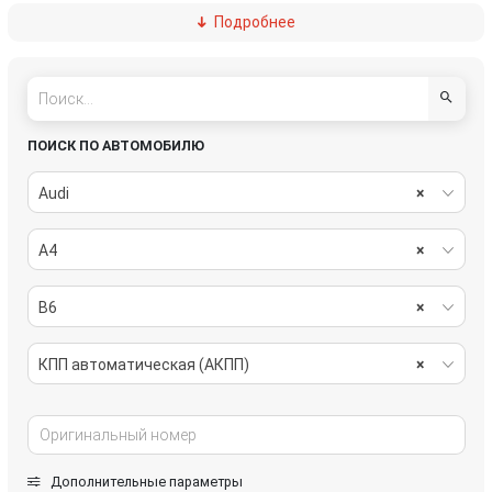
Подробнее
Колодки тормозные передние
Корпус (держатель) ручки двери задней левой
Корпус (держатель) ручки двери задней правой
Корпус (держатель) ручки двери передней левой
Корпус (держатель) ручки двери передней правой
КПП механическая (МКПП)
ПОИСК ПО АВТОМОБИЛЮ
Крепление втулки стабилизатора заднего
Кронштейн салона
Audi
×
Крышка бачка тормозной жидкости
крышка подлокотника
A4
×
Кулак (корпус ступицы) передний левый
Кулак (корпус ступицы) передний правый
B6
×
Кулак поворотный лев
Кулак поворотный прав
КПП автоматическая (АКПП)
×
Личинка замка багажника
Механизм стеклоочистителя переднего (трапеция дворников)
Молдинг стекла двери задней левой наружный
Молдинг стекла двери задней правой наружный
Дополнительные параметры