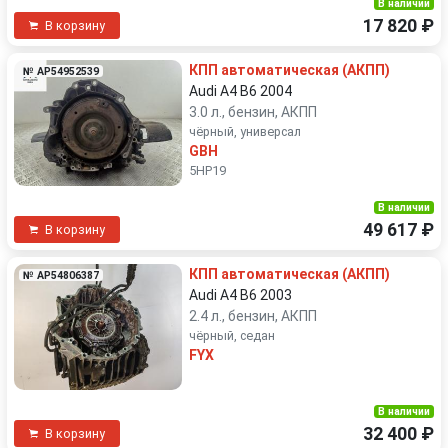
В наличии
Щеткодержатель (поводок стеклоочистителя) задний
Щеткодержатель (поводок стеклоочистителя) передний
17 820 ₽
В корзину
Щиток приборов (приборная панель)
КПП автоматическая (АКПП)
№ AP54952539
Audi A4 B6 2004
3.0 л., бензин, АКПП
чёрный, универсал
GBH
5HP19
В наличии
49 617 ₽
В корзину
КПП автоматическая (АКПП)
№ AP54806387
Audi A4 B6 2003
2.4 л., бензин, АКПП
чёрный, седан
FYX
В наличии
32 400 ₽
В корзину