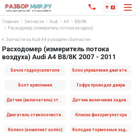
0
Главная
Запчасти
Audi
A4
B8/8K
Расходомер (измеритель потока воздуха)
Запчасти на Audi A4 в разделе «Запчасти»
Расходомер (измеритель потока
воздуха) Audi A4 B8/8K 2007 - 2011
Бачок гидроусилителя
Блок управления двигателем
Болт крепления
Гофра проводки двери
Датчик (включатель) стоп-сигнала
Датчик включения заднего хода (лягушка)
Двигатель стеклоочистителя заднего (моторчик дворников)
Клапан фазорегулятора
Колесо (комплект колёс)
Колодки тормозные задние