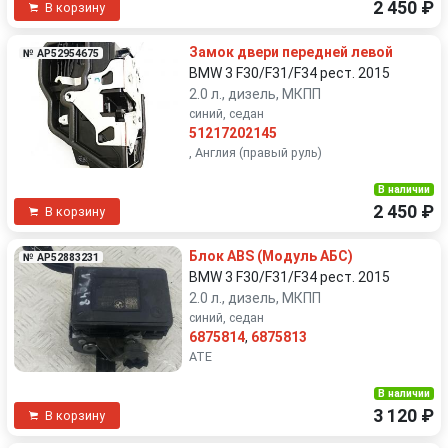
2 450 ₽
В корзину
Замок двери передней левой
№ AP52954675
BMW 3 F30/F31/F34 рест. 2015
2.0 л., дизель, МКПП
синий, седан
51217202145
, Англия (правый руль)
В наличии
2 450 ₽
В корзину
Блок ABS (Модуль АБС)
№ AP52883231
BMW 3 F30/F31/F34 рест. 2015
2.0 л., дизель, МКПП
синий, седан
6875814
,
6875813
ATE
В наличии
3 120 ₽
В корзину