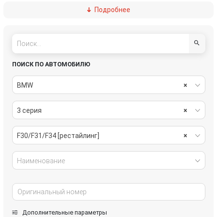
Подробнее
пассивная безопасность
подвеска
рулевое управление
салон
система охлаждения
системы комфорта
ПОИСК ПО АВТОМОБИЛЮ
стекла
стеклоочистители
BMW
×
топливная система
тормозная система
3 серия
×
трансмиссия
электрика
F30/F31/F34 [рестайлинг]
×
Наименование
Дополнительные параметры