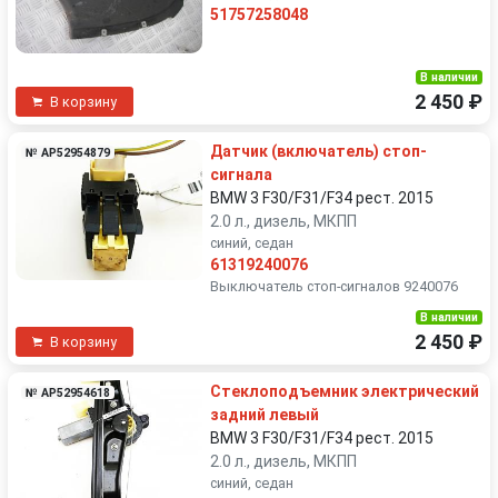
51757258048
В наличии
2 450 ₽
В корзину
Датчик (включатель) стоп-
№ AP52954879
сигнала
BMW 3 F30/F31/F34 рест. 2015
2.0 л., дизель, МКПП
синий, седан
61319240076
Выключатель стоп-сигналов 9240076
В наличии
2 450 ₽
В корзину
Стеклоподъемник электрический
№ AP52954618
задний левый
BMW 3 F30/F31/F34 рест. 2015
2.0 л., дизель, МКПП
синий, седан