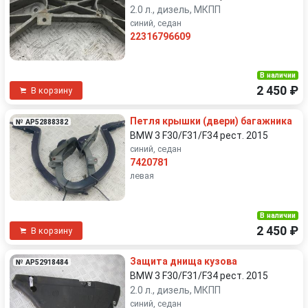
2.0 л., дизель, МКПП
синий, седан
22316796609
В наличии
2 450 ₽
В корзину
Петля крышки (двери) багажника
№ AP52888382
BMW 3 F30/F31/F34 рест. 2015
синий, седан
7420781
левая
В наличии
2 450 ₽
В корзину
Защита днища кузова
№ AP52918484
BMW 3 F30/F31/F34 рест. 2015
2.0 л., дизель, МКПП
синий, седан