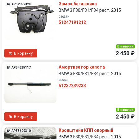
Замок багажника
№ AP52952328
BMW 3 F30/F31/F34 рест. 2015
седан
51247191212
В наличии
2 450 ₽
В корзину
Амортизатор капота
№ AP54285117
BMW 3 F30/F31/F34 рест. 2015
седан
51237239233
В наличии
2 450 ₽
В корзину
Кронштейн КПП опорный
№ AP53629310
BMW 3 F30/F31/F34 рест. 2015