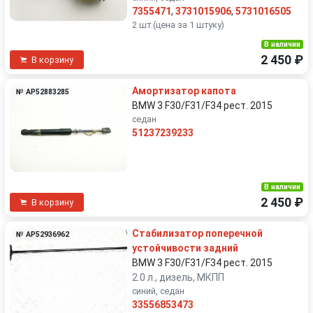
7355471
,
3731015906
,
5731016505
2 шт.(цена за 1 штуку)
В наличии
2 450 ₽
В корзину
Амортизатор капота
№ AP52883285
BMW 3 F30/F31/F34 рест. 2015
седан
51237239233
В наличии
2 450 ₽
В корзину
Стабилизатор поперечной
№ AP52936962
устойчивости задний
BMW 3 F30/F31/F34 рест. 2015
2.0 л., дизель, МКПП
синий, седан
33556853473