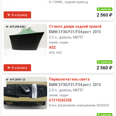
D=12MM , задний привод
В наличии
2 560 ₽
В корзину
Стекло двери задней правой
№ AP52954282
BMW 3 F30/F31/F34 рест. 2015
2.0 л., дизель, МКПП
синий, седан
AS2
AS2; AS2
В наличии
2 560 ₽
В корзину
Переключатель света
№ AP52888123
BMW 3 F30/F31/F34 рест. 2015
2.0 л., дизель, МКПП
синий, седан
61319265305
Блок управления освещением 9265305
В наличии