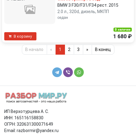
BMW 3 F30/F31/F34 рест. 2015
2.0 л., 320d, дизель, МКПП
седан
В наличии
1 680 ₽
В корзину
В начало
«
1
2
3
»
В конец
ИП Верхотурцева А. С.
ИНН: 165116158830
ОГРН: 320631300071649
Email: razbormir@yandex.ru