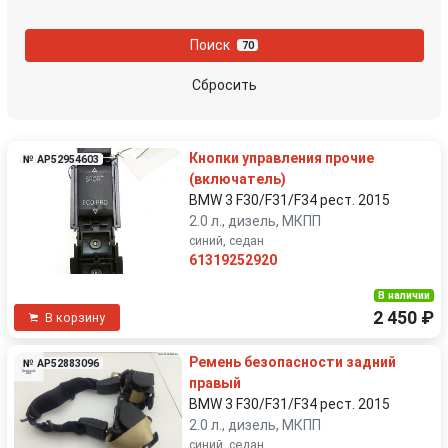
Поиск
70
Сбросить
Кнопки управления прочие
№ AP52954603
(включатель)
BMW 3 F30/F31/F34 рест. 2015
2.0 л., дизель, МКПП
синий, седан
61319252920
В наличии
2 450 ₽
В корзину
Ремень безопасности задний
№ AP52883096
правый
BMW 3 F30/F31/F34 рест. 2015
2.0 л., дизель, МКПП
синий, седан