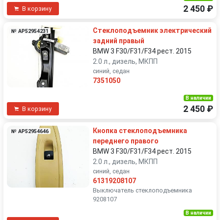
2 450 ₽
В корзину
Стеклоподъемник электрический
№ AP52954231
задний правый
BMW 3 F30/F31/F34 рест. 2015
2.0 л., дизель, МКПП
синий, седан
7351050
В наличии
2 450 ₽
В корзину
Кнопка стеклоподъемника
№ AP52954646
переднего правого
BMW 3 F30/F31/F34 рест. 2015
2.0 л., дизель, МКПП
синий, седан
61319208107
Выключатель cтеклоподъемника
9208107
В наличии