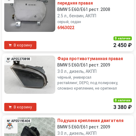
передняя правая
BMW 5 E60/E61 рест. 2008
2.5 л., бензин, АКПП
серый, седан
6963022
В наличии
2 450 ₽
В корзину
Фара противотуманная правая
№ AP55270898
BMW 5 E60/E61 рест. 2009
3.0 л., дизель, АКПП
чёрный, универсал
рестайлинг, DEPO, под полировку,
сломано крепление, не оригинал
В наличии
3 380 ₽
В корзину
Подушка крепления двигателя
№ AP55195404
BMW 5 E60/E61 рест. 2009
3.0 л., дизель, АКПП