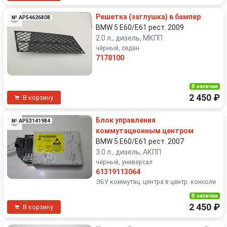
Решетка (заглушка) в бампер
№ AP54626808
BMW 5 E60/E61 рест. 2009
2.0 л., дизель, МКПП
чёрный, седан
7178100
В наличии
2 450 ₽
В корзину
Блок управления
№ AP53141984
коммутационным центром
BMW 5 E60/E61 рест. 2007
3.0 л., дизель, АКПП
чёрный, универсал
61319113064
ЭБУ коммутац. центра в центр. консоли
В наличии
2 450 ₽
В корзину