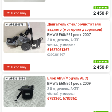
В наличии
2 450 ₽
В корзину
Двигатель стеклоочистителя
№ AP52949781
заднего (моторчик дворников)
BMW 5 E60/E61 рест. 2007
3.0 л., дизель, АКПП
чёрный, универсал
61627061367
0390201597
В наличии
2 450 ₽
В корзину
Блок ABS (Модуль АБС)
№ AP53619854
BMW 5 E60/E61 рест. 2009
3.0 л., дизель, АКПП
чёрный, универсал
6783360
,
6783362