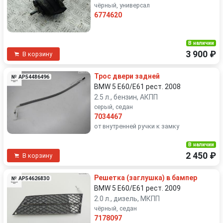
чёрный, универсал
6774620
В наличии
3 900 ₽
В корзину
Трос двери задней
№ AP54486496
BMW 5 E60/E61 рест. 2008
2.5 л., бензин, АКПП
серый, седан
7034467
от внутренней ручки к замку
В наличии
2 450 ₽
В корзину
Решетка (заглушка) в бампер
№ AP54626830
BMW 5 E60/E61 рест. 2009
2.0 л., дизель, МКПП
чёрный, седан
7178097