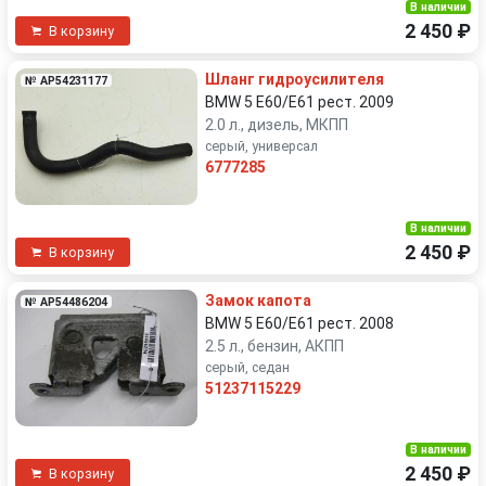
В наличии
2 450 ₽
В корзину
Шланг гидроусилителя
№ AP54231177
BMW 5 E60/E61 рест. 2009
2.0 л., дизель, МКПП
серый, универсал
6777285
В наличии
2 450 ₽
В корзину
Замок капота
№ AP54486204
BMW 5 E60/E61 рест. 2008
2.5 л., бензин, АКПП
серый, седан
51237115229
В наличии
2 450 ₽
В корзину