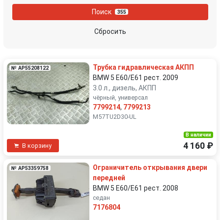
Поиск
355
Сбросить
Трубка гидравлическая АКПП
№ AP55208122
BMW 5 E60/E61 рест. 2009
3.0 л., дизель, АКПП
чёрный, универсал
7799214
,
7799213
M57TU2D30-UL
В наличии
4 160 ₽
В корзину
Ограничитель открывания двери
№ AP53359758
передней
BMW 5 E60/E61 рест. 2008
седан
7176804