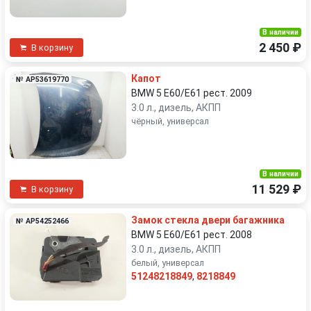
В наличии
2 450 ₽
В корзину
Капот
№ AP53619770
BMW 5 E60/E61 рест. 2009
3.0 л., дизель, АКПП
чёрный, универсал
В наличии
11 529 ₽
В корзину
Замок стекла двери багажника
№ AP54252466
BMW 5 E60/E61 рест. 2008
3.0 л., дизель, АКПП
белый, универсал
51248218849
,
8218849