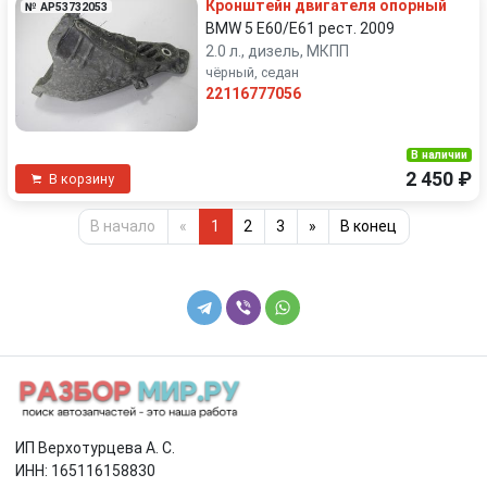
Кронштейн двигателя опорный
№ AP53732053
BMW 5 E60/E61 рест. 2009
2.0 л., дизель, МКПП
чёрный, седан
22116777056
В наличии
2 450 ₽
В корзину
В начало
«
1
2
3
»
В конец
ИП Верхотурцева А. С.
ИНН: 165116158830