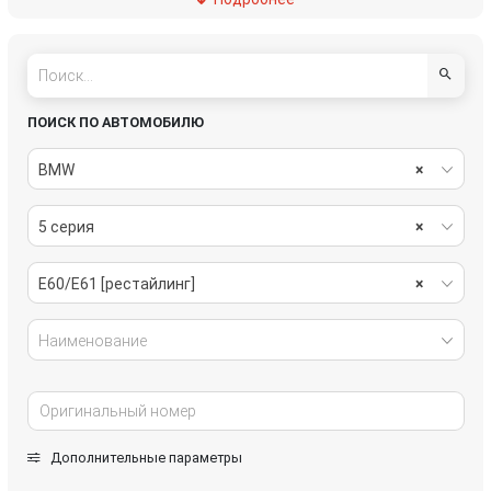
пассивная безопасность
подвеска
рулевое управление
салон
система охлаждения
системы комфорта
ПОИСК ПО АВТОМОБИЛЮ
стекла
стеклоочистители
BMW
×
топливная система
тормозная система
5 серия
×
трансмиссия
электрика
E60/E61 [рестайлинг]
×
Наименование
Дополнительные параметры