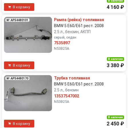
В наличии
4 160 ₽
В корзину
Рампа (рейка) топливная
№ AP54480101
BMW 5 E60/E61 рест. 2008
2.5 л., бензин, АКПП
серый, седан
7535897
N53B25A
В наличии
3 380 ₽
В корзину
Трубка топливная
№ AP54480170
BMW 5 E60/E61 рест. 2008
2.5 л., бензин
13537547002
N53B25A
В наличии
2 450 ₽
В корзину