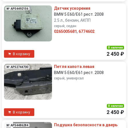
Датчик ускорения
№ AP54492156
BMW 5 E60/E61 рест. 2008
2.5 л., бензин, АКПП
серый, седан
0265005681
,
6774602
В наличии
2 450 ₽
В корзину
Петля капота левая
№ AP52744700
BMW 5 E60/E61 рест. 2008
серый, универсал
В наличии
2 450 ₽
В корзину
Подушка безопасности в дверь
№ AP54486284