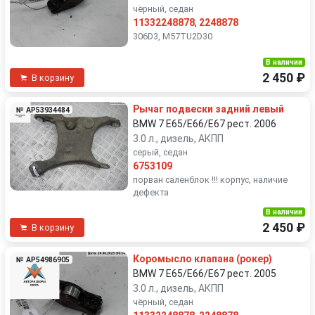
чёрный, седан
11332248878
,
2248878
306D3, M57TU2D30
В наличии
2 450 ₽
В корзину
Рычаг подвески задний левый
№ AP53934484
BMW 7 E65/E66/E67 рест. 2006
3.0 л., дизель, АКПП
серый, седан
6753109
порван саленблок !!! корпус, наличие
дефекта
В наличии
2 450 ₽
В корзину
Коромысло клапана (рокер)
№ AP54986905
BMW 7 E65/E66/E67 рест. 2005
3.0 л., дизель, АКПП
чёрный, седан