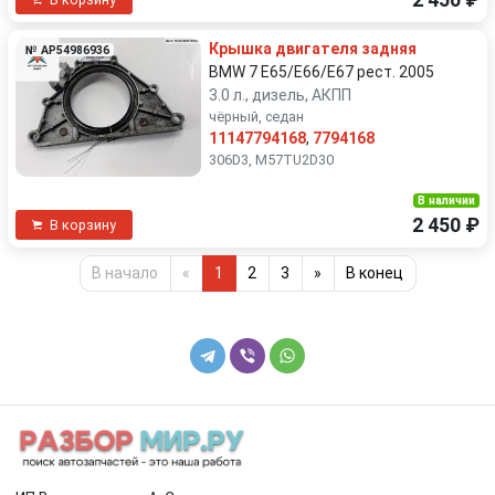
2 450 ₽
Крышка двигателя задняя
№ AP54986936
BMW 7 E65/E66/E67 рест. 2005
3.0 л., дизель, АКПП
чёрный, седан
11147794168
,
7794168
306D3, M57TU2D30
В наличии
2 450 ₽
В корзину
В начало
«
1
2
3
»
В конец