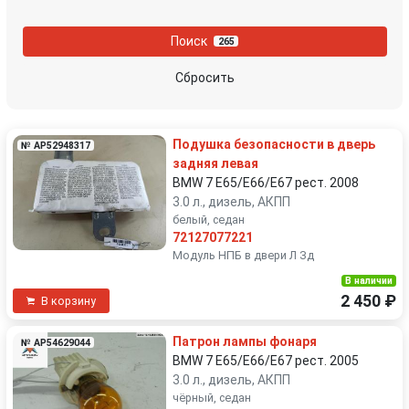
Поиск
265
Сбросить
Подушка безопасности в дверь
№ AP52948317
задняя левая
BMW 7 E65/E66/E67 рест. 2008
3.0 л., дизель, АКПП
белый, седан
72127077221
Модуль НПБ в двери Л Зд
В наличии
2 450 ₽
В корзину
Патрон лампы фонаря
№ AP54629044
BMW 7 E65/E66/E67 рест. 2005
3.0 л., дизель, АКПП
чёрный, седан