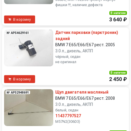
фишки !!!, наличие дефекта
В наличии
3 640 ₽
В корзину
Датчик парковки (парктроник)
№ AP54629161
задний
BMW 7 E65/E66/E67 рест. 2005
3.0 л., дизель, АКПП
чёрный, седан
не оригинал
В наличии
2 450 ₽
В корзину
Щуп двигателя масляный
№ AP52948691
BMW 7 E65/E66/E67 рест. 2008
3.0 л., дизель, АКПП
белый, седан
11437797527
M57N2(306D3)