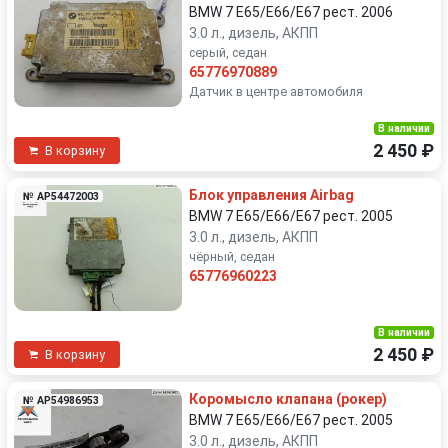
BMW 7 E65/E66/E67 рест. 2006
3.0 л., дизель, АКПП
серый, седан
65776970889
Датчик в центре автомобиля
В наличии
2 450 ₽
В корзину
Блок управления Airbag
№ AP54472003
BMW 7 E65/E66/E67 рест. 2005
3.0 л., дизель, АКПП
чёрный, седан
65776960223
В наличии
2 450 ₽
В корзину
Коромысло клапана (рокер)
№ AP54986953
BMW 7 E65/E66/E67 рест. 2005
3.0 л., дизель, АКПП