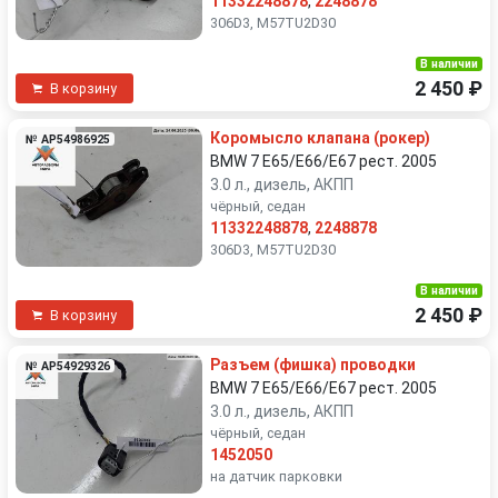
11332248878
,
2248878
306D3, M57TU2D30
В наличии
2 450 ₽
В корзину
Коромысло клапана (рокер)
№ AP54986925
BMW 7 E65/E66/E67 рест. 2005
3.0 л., дизель, АКПП
чёрный, седан
11332248878
,
2248878
306D3, M57TU2D30
В наличии
2 450 ₽
В корзину
Разъем (фишка) проводки
№ AP54929326
BMW 7 E65/E66/E67 рест. 2005
3.0 л., дизель, АКПП
чёрный, седан
1452050
на датчик парковки