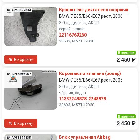
Кронштейн двигателя опорный
№ AP53852334
BMW 7 E65/E66/E67 рест. 2006
3.0 л., дизель, АКПП
серый, седан
22116769260
306D3, M57TU2D30
В наличии
2 450 ₽
В корзину
Коромысло клапана (рокер)
№ AP54986957
BMW 7 E65/E66/E67 рест. 2005
3.0 л., дизель, АКПП
чёрный, седан
11332248878
,
2248878
306D3, M57TU2D30
В наличии
2 450 ₽
В корзину
Блок управления Airbag
№ AP53877135