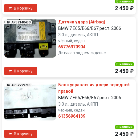
В наличии
2 450 ₽
В корзину
Датчик удара (Airbag)
№ AP52140450
BMW 7 E65/E66/E67 рест. 2006
3.0 л., дизель, АКПП
чёрный, седан
65776970904
Датчик в заднем сиденье
В наличии
2 450 ₽
В корзину
Блок управления двери передней
№ AP52229783
правой
BMW 7 E65/E66/E67 рест. 2006
3.0 л., дизель, АКПП
чёрный, седан
61356964139
В наличии
2 450 ₽
В корзину