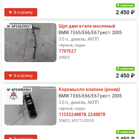
В наличии
2 450 ₽
В корзину
Щуп двигателя масляный
№ AP54629927
BMW 7 E65/E66/E67 рест. 2005
3.0 л., дизель, АКПП
чёрный, седан
7797527
306D3
В наличии
2 450 ₽
В корзину
Коромысло клапана (рокер)
№ AP54986964
BMW 7 E65/E66/E67 рест. 2005
3.0 л., дизель, АКПП
чёрный, седан
11332248878
,
2248878
306D3, M57TU2D30
В наличии
В корзину