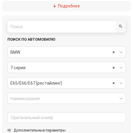
Подробнее
пассивная безопасность
подвеска
рулевое управление
салон
система охлаждения
системы комфорта
ПОИСК ПО АВТОМОБИЛЮ
стекла
стеклоочистители
BMW
×
топливная система
тормозная система
7 серия
×
трансмиссия
электрика
E65/E66/E67 [рестайлинг]
×
Наименование
Дополнительные параметры