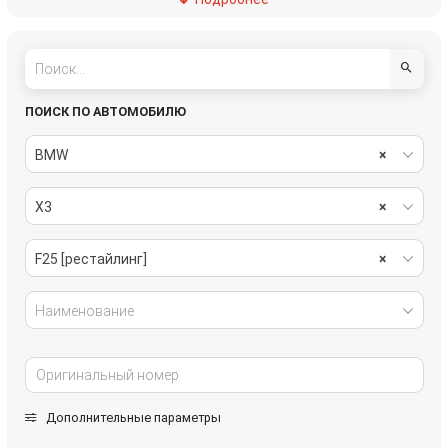
пассивная безопасность
подвеска
рулевое управление
салон
система охлаждения
системы комфорта
ПОИСК ПО АВТОМОБИЛЮ
стекла
стеклоочистители
BMW
×
топливная система
тормозная система
X3
×
трансмиссия
электрика
F25 [рестайлинг]
×
Наименование
Дополнительные параметры