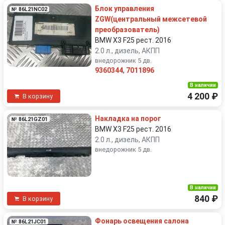
Блок управления
№ 86L21NC02
ZGW(центральный межсетевой
преобразователь)
BMW X3 F25 рест. 2016
2.0 л., дизель, АКПП
внедорожник 5 дв.
9360344
,
7011896
В наличии
4 200 ₽
В корзину
Накладка на порог
№ 86L21GZ01
BMW X3 F25 рест. 2016
2.0 л., дизель, АКПП
внедорожник 5 дв.
В наличии
840 ₽
В корзину
Фонарь освещения салона
№ 86L21JC01