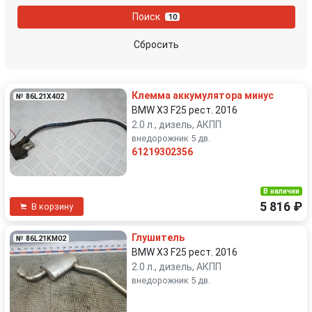
Поиск
10
Сбросить
Клемма аккумулятора минус
№ 86L21X402
BMW X3 F25 рест. 2016
2.0 л., дизель, АКПП
внедорожник 5 дв.
61219302356
В наличии
5 816 ₽
В корзину
Глушитель
№ 86L21KM02
BMW X3 F25 рест. 2016
2.0 л., дизель, АКПП
внедорожник 5 дв.