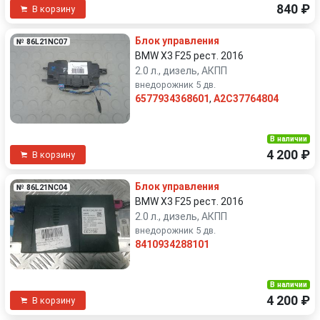
840 ₽
В корзину
Блок управления
№ 86L21NC07
BMW X3 F25 рест. 2016
2.0 л., дизель, АКПП
внедорожник 5 дв.
6577934368601
,
A2C37764804
В наличии
4 200 ₽
В корзину
Блок управления
№ 86L21NC04
BMW X3 F25 рест. 2016
2.0 л., дизель, АКПП
внедорожник 5 дв.
8410934288101
В наличии
4 200 ₽
В корзину