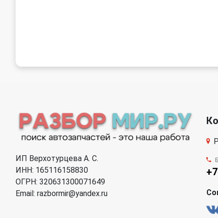
К
Р
ИП Верхотурцева А. С.
ИНН: 165116158830
+7
ОГРН: 320631300071649
Со
Email: razbormir@yandex.ru