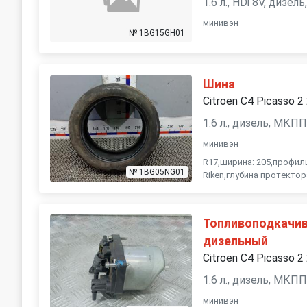
1.6 л., HDi 8V, дизе
минивэн
№ 1BG15GH01
Шина
Citroen C4 Picasso 2
1.6 л., дизель, МКП
минивэн
R17,ширина: 205,профиль
№ 1BG05NG01
Riken,глубина протектор
Топливоподкачи
дизельный
Citroen C4 Picasso 2
1.6 л., дизель, МКП
минивэн