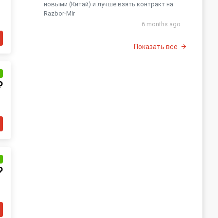
новыми (Китай) и лучше взять контракт на
Razbor-Mir
6 months ago
Показать все
и
₽
и
₽