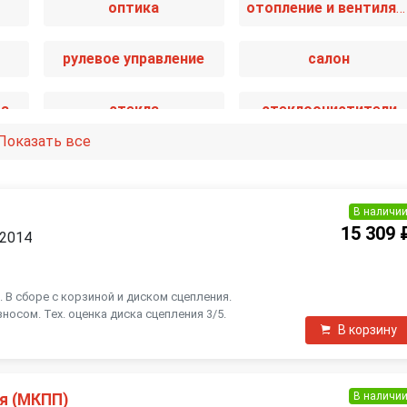
оптика
отопление и вентиляция
рулевое управление
салон
та
стекла
стеклоочистители
Показать все
ма
трансмиссия
электрика
В наличи
15 309 
 2014
В сборе с корзиной и диском сцепления.
осом. Тех. оценка диска сцепления 3/5.
В корзину
В наличи
я (МКПП)