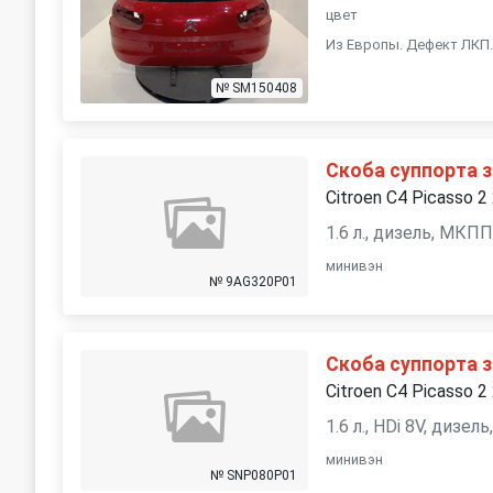
цвет
Из Европы. Дефект ЛКП
№ SM150408
Скоба суппорта з
Citroen C4 Picasso 2
1.6 л., дизель, МКП
минивэн
№ 9AG320P01
Скоба суппорта з
Citroen C4 Picasso 2
1.6 л., HDi 8V, дизе
минивэн
№ SNP080P01