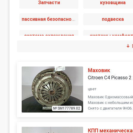
Запчасти
кузовщина
пассивная безопасность
подвеска
система охлаждения
системы комфор
топливная система
тормозная систе
Маховик
Citroen C4 Picasso 2
цвет
Маховик Одномассовый. 
Маховик с небольшим изн
Снято с двигателя 9H06.
№ SM177789.02
КПП механическа