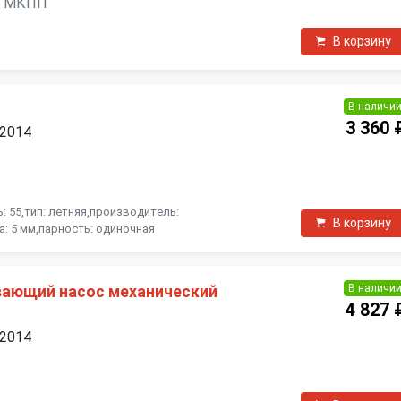
ль, МКПП
В корзину
В наличи
3 360 
 2014
П
: 55,тип: летняя,производитель:
В корзину
а: 5 мм,парность: одиночная
В наличи
вающий насос механический
4 827 
 2014
П