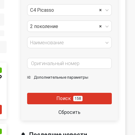
C4 Picasso
×
2 поколение
×
Наименование
и
₽
Дополнительные параметры
Поиск
158
Сбросить
и
Последние новости