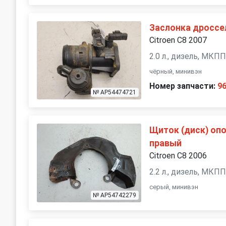
Заслонка дроссе
Citroen C8 2007
2.0 л., дизель, МКП
чёрный, минивэн
Номер запчасти:
9
№ AP54474721
Щиток (диск) оп
правый
Citroen C8 2006
2.2 л., дизель, МКП
серый, минивэн
№ AP54742279