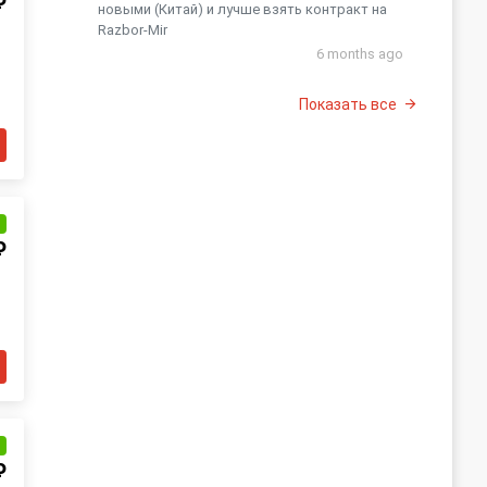
₽
новыми (Китай) и лучше взять контракт на
Razbor-Mir
6 months ago
Показать все
и
₽
и
₽