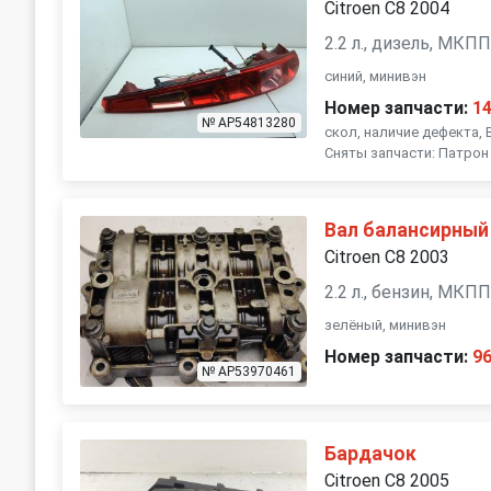
Citroen C8 2004
2.2 л., дизель, МКП
синий, минивэн
Номер запчасти:
1
№ AP54813280
скол, наличие дефекта,
Сняты запчасти: Патро
Вал балансирный
Citroen C8 2003
2.2 л., бензин, МКП
зелёный, минивэн
Номер запчасти:
9
№ AP53970461
Бардачок
Citroen C8 2005