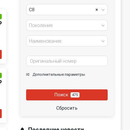
C8
×
и
₽
Поколение
Наименование
Дополнительные параметры
и
₽
Поиск
475
Сбросить
Последние новости