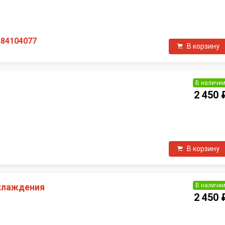
П
484104077
В корзину
В наличи
2 450 
П
В корзину
В наличи
хлаждения
2 450 
П