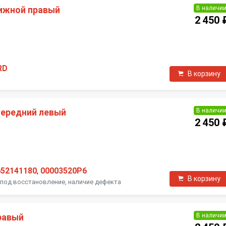
В наличи
ижной правый
2 450 
П
RD
В корзину
В наличи
передний левый
2 450 
П
652141180
,
00003520P6
В корзину
под восстановление, наличие дефекта
В наличи
равый