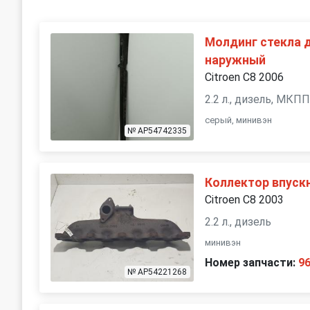
Молдинг стекла 
наружный
Citroen C8 2006
2.2 л., дизель, МКП
серый, минивэн
№ AP54742335
Коллектор впуск
Citroen C8 2003
2.2 л., дизель
минивэн
Номер запчасти:
9
№ AP54221268