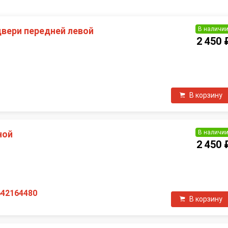
В наличи
двери передней левой
2 450 
П
В корзину
В наличи
ной
2 450 
642164480
В корзину