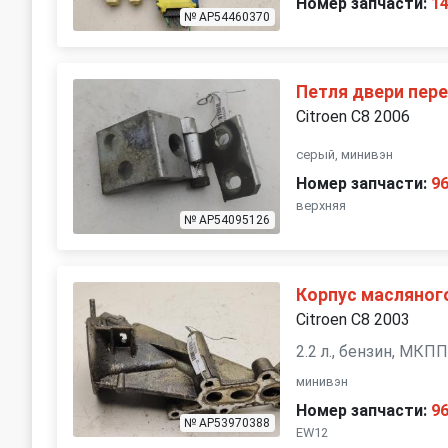
Номер запчасти:
1
№ AP54460370
Петля двери пер
Citroen C8 2006
серый, минивэн
Номер запчасти:
9
верхняя
№ AP54095126
Корпус масляног
Citroen C8 2003
2.2 л., бензин, МКП
минивэн
Номер запчасти:
9
№ AP53970388
EW12