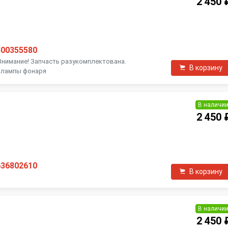
2 450 
П
400355580
 Внимание! Запчасть разукомплектована.
В корзину
н лампы фонаря
В наличи
2 450 
П
636802610
В корзину
В наличи
2 450 