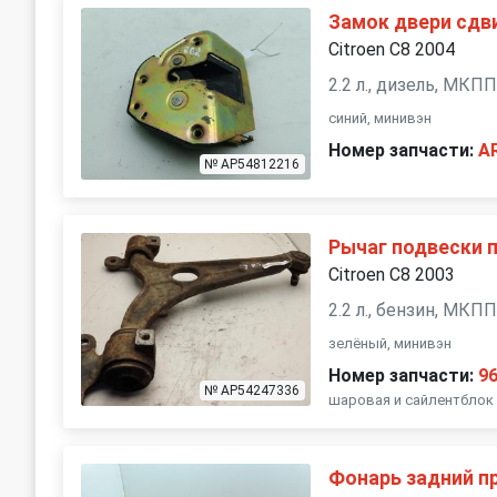
Замок двери сдв
Citroen C8 2004
2.2 л., дизель, МКП
синий, минивэн
Номер запчасти:
A
№ AP54812216
Рычаг подвески 
Citroen C8 2003
2.2 л., бензин, МКП
зелёный, минивэн
Номер запчасти:
9
№ AP54247336
шаровая и сайлентблок 
Фонарь задний п