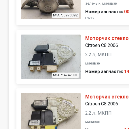
зелёный, минивэн
Номер запчасти:
0
№ AP53970392
EW12
Моторчик стекло
Citroen C8 2006
2.2 л., МКПП
минивэн
Номер запчасти:
1
№ AP54742381
Моторчик стекло
Citroen C8 2006
2.2 л., МКПП
минивэн