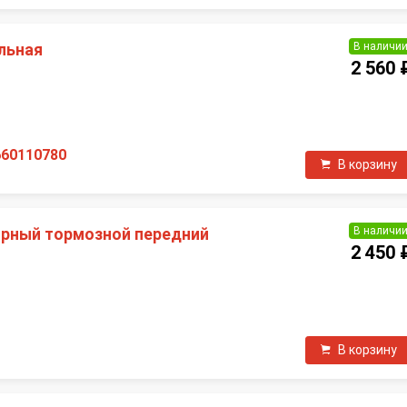
В наличи
льная
2 560 
П
660110780
В корзину
В наличи
орный тормозной передний
2 450 
П
В корзину