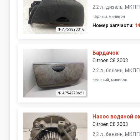
2.2 л., дизель, МКП
чёрный, минивэн
Номер запчасти:
1
№ AP53893316
Бардачок
Citroen C8 2003
2.2 л., бензин, МКП
зелёный, минивэн
№ AP54278621
Насос водяной о
Citroen C8 2003
2.2 л., бензин, МКП