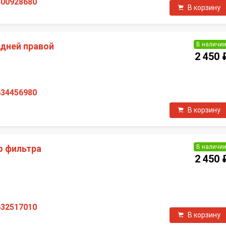
400928680
В корзину
В наличи
едней правой
2 450 
634456980
В корзину
В наличи
о фильтра
2 450 
П
632517010
В корзину