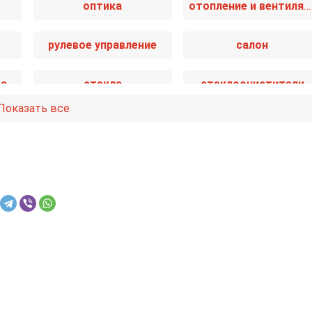
оптика
отопление и вентиляция
рулевое управление
салон
та
стекла
стеклоочистители
Показать все
ма
трансмиссия
электрика