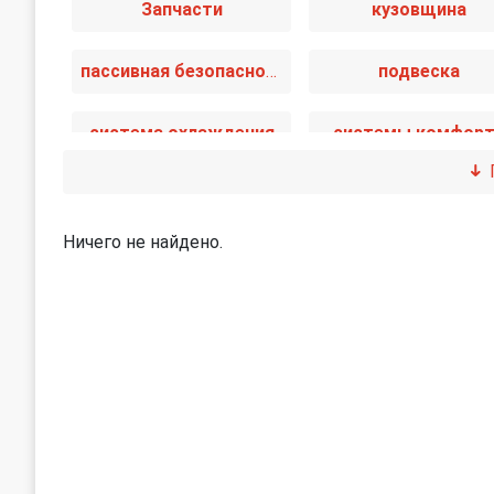
Запчасти
кузовщина
пассивная безопасность
подвеска
система охлаждения
системы комфор
топливная система
тормозная систе
Ничего не найдено.