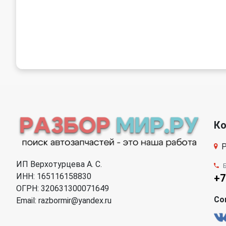
К
Р
ИП Верхотурцева А. С.
ИНН: 165116158830
+7
ОГРН: 320631300071649
Со
Email: razbormir@yandex.ru