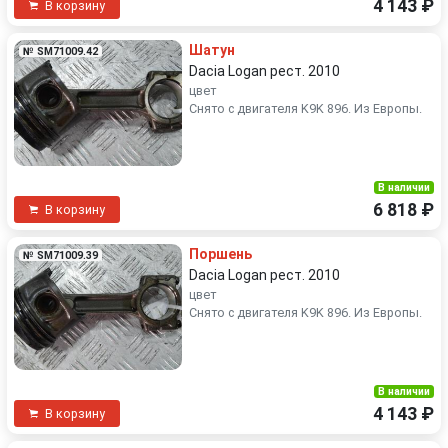
4 143 ₽
В корзину
Шатун
№ SM71009.42
Dacia Logan рест. 2010
цвет
Снято с двигателя K9K 896. Из Европы.
В наличии
6 818 ₽
В корзину
Поршень
№ SM71009.39
Dacia Logan рест. 2010
цвет
Снято с двигателя K9K 896. Из Европы.
В наличии
4 143 ₽
В корзину