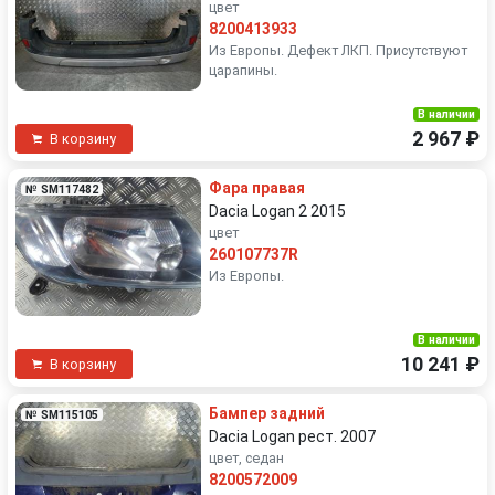
цвет
8200413933
Из Европы. Дефект ЛКП. Присутствуют
царапины.
В наличии
2 967 ₽
В корзину
Фара правая
№ SM117482
Dacia Logan 2 2015
цвет
260107737R
Из Европы.
В наличии
10 241 ₽
В корзину
Бампер задний
№ SM115105
Dacia Logan рест. 2007
цвет, седан
8200572009