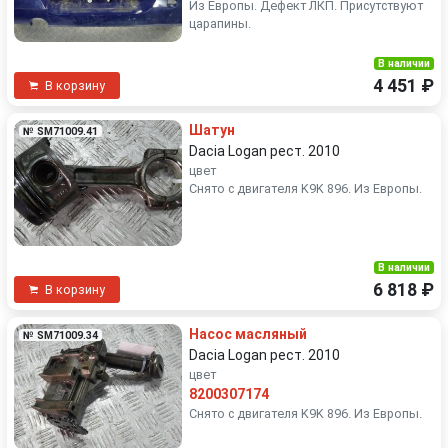
Из Европы. Дефект ЛКП. Присутствуют
царапины.
В наличии
4 451 ₽
В корзину
Шатун
№ SM71009.41
Dacia Logan рест. 2010
цвет
Снято с двигателя K9K 896. Из Европы.
В наличии
6 818 ₽
В корзину
Насос масляный
№ SM71009.34
Dacia Logan рест. 2010
цвет
8200307174
Снято с двигателя K9K 896. Из Европы.