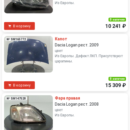
Из Европы.
В наличии
10 241 ₽
В корзину
Капот
№ SM165772
Dacia Logan рест. 2009
цвет
Из Европы. Дефект ЛКП. Присутствуют
царапины.
В наличии
15 309 ₽
В корзину
Фара правая
№ SM147528
Dacia Logan рест. 2008
цвет
Из Европы.