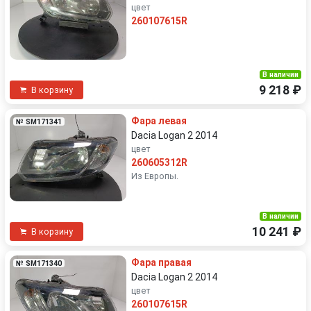
цвет
260107615R
В наличии
9 218 ₽
В корзину
Фара левая
№ SM171341
Dacia Logan 2 2014
цвет
260605312R
Из Европы.
В наличии
10 241 ₽
В корзину
Фара правая
№ SM171340
Dacia Logan 2 2014
цвет
260107615R