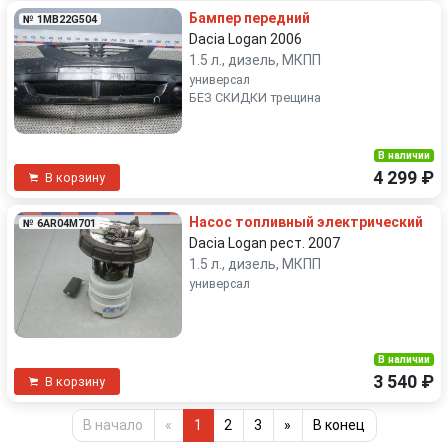
Бампер передний
№ 1MB22G504
Dacia Logan 2006
1.5 л., дизель, МКПП
универсал
БЕЗ СКИДКИ трещина
В наличии
4 299 ₽
В корзину
Насос топливный электрический
№ 6AR04M701
Dacia Logan рест. 2007
1.5 л., дизель, МКПП
универсал
В наличии
3 540 ₽
В корзину
В начало
«
1
2
3
»
В конец