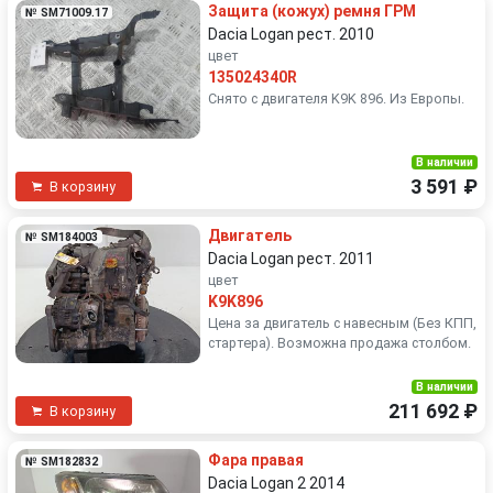
Защита (кожух) ремня ГРМ
№ SM71009.17
Dacia Logan рест. 2010
цвет
135024340R
Снято с двигателя K9K 896. Из Европы.
В наличии
3 591 ₽
В корзину
Двигатель
№ SM184003
Dacia Logan рест. 2011
цвет
K9K896
Цена за двигатель с навесным (Без КПП,
стартера). Возможна продажа столбом.
В наличии
211 692 ₽
В корзину
Фара правая
№ SM182832
Dacia Logan 2 2014