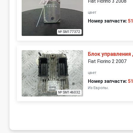
Fiat Fiorino 3 2008
цвет
Номер запчасти:
5
№ SM177372
Блок управления
Fiat Fiorino 2 2007
цвет
Номер запчасти:
5
Из Европы.
№ SM146032