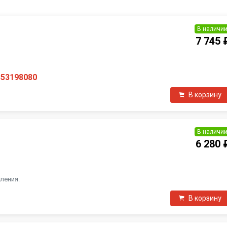
В наличи
7 745 
353198080
В корзину
В наличи
6 280 
ления.
В корзину