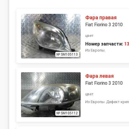
Фара правая
Fiat Fiorino 3 2010
цвет
Номер запчасти:
1
Из Европы.
№ SM105113
Фара левая
Fiat Fiorino 3 2010
цвет
Из Европы. Дефект креп
№ SM105112