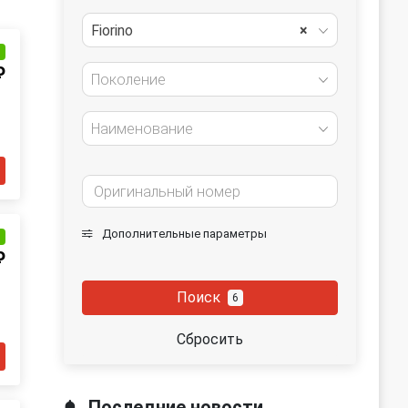
Fiorino
×
и
₽
Поколение
Наименование
Дополнительные параметры
и
₽
Поиск
6
Сбросить
Последние новости