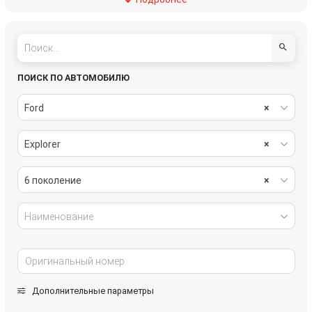
салон
система охлаждения
стекла
стеклоочистители
топливная система
тормозная система
ПОИСК ПО АВТОМОБИЛЮ
трансмиссия
электрика
Ford
×
Explorer
×
6 поколение
×
Наименование
Дополнительные параметры