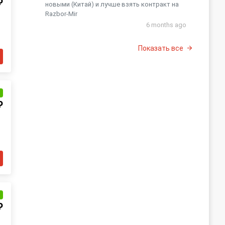
₽
новыми (Китай) и лучше взять контракт на
Razbor-Mir
6 months ago
Показать все
и
₽
и
₽