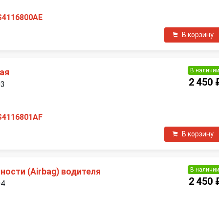
S4116800AE
В корзину
В наличи
вая
2 450 
03
S4116801AF
В корзину
В наличи
ости (Airbag) водителя
2 450 
04
П