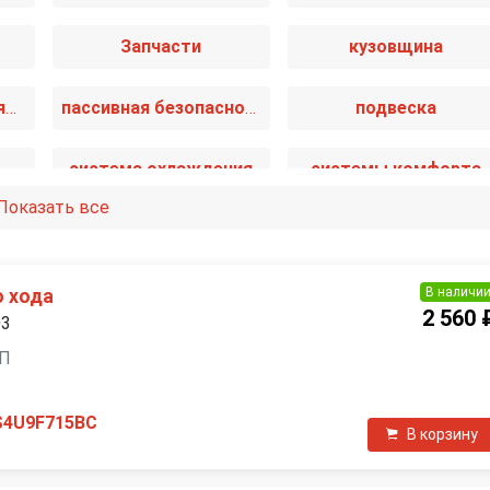
Запчасти
кузовщина
отопление и вентиляция
пассивная безопасность
подвеска
система охлаждения
системы комфорта
Показать все
и
топливная система
тормозная система
В наличи
о хода
2 560 
03
ПП
S4U9F715BC
В корзину