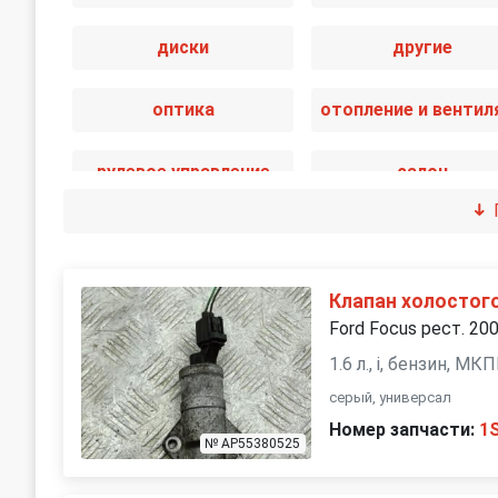
диски
другие
оптика
рулевое управление
салон
стекла
стеклоочистител
трансмиссия
электрика
Клапан холостог
Ford Focus рест. 20
1.6 л., i, бензин, МК
серый, универсал
Номер запчасти:
1
№ AP55380525