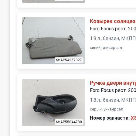
Козырек солнце
Ford Focus рест. 20
1.8 л., бензин, МКП
синий, универсал
№ AP54267027
Ручка двери внут
Ford Focus рест. 20
1.8 л., бензин, МКП
серый, универсал
Номер запчасти:
X
№ AP55044780