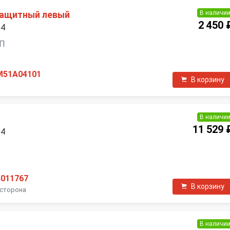
В наличи
защитный левый
2 450 
04
ПП
M51A04101
В корзину
В наличи
11 529 
04
П
4011767
В корзину
 сторона
В наличи