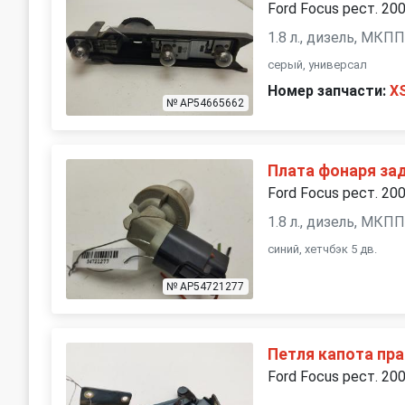
Ford Focus рест. 20
1.8 л., дизель, МКП
серый, универсал
Номер запчасти:
X
№ AP54665662
Плата фонаря за
Ford Focus рест. 20
1.8 л., дизель, МКП
синий, хетчбэк 5 дв.
№ AP54721277
Петля капота пр
Ford Focus рест. 20