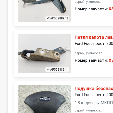
серый, универсал
Номер запчасти:
X
№ AP55288942
Петля капота ле
Ford Focus рест. 20
серый, универсал
Номер запчасти:
X
№ AP55288941
Подушка безопасн
Ford Focus рест. 20
1.8 л., дизель, МКП
серый, универсал