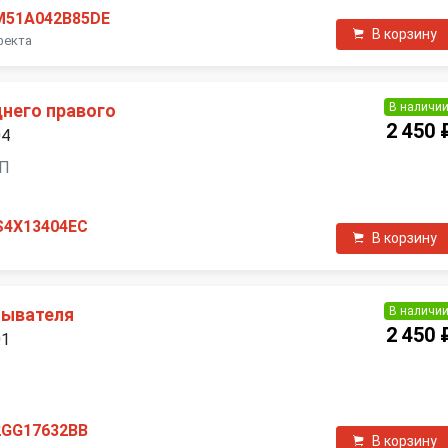
M51A042B85DE
В корзину
фекта
В наличи
днего правого
2 450 
04
ПП
S4X13404EC
В корзину
В наличи
мывателя
2 450 
01
П
2GG17632BB
В корзину