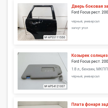
Дверь боковая з
Ford Focus рест. 20
чёрный, универсал
загнут угол
№ AP55111550
Козырек солнце
Ford Focus рест. 20
1.8 л., бензин, МКП
чёрный, универсал
№ AP54121007
Плата фонаря за