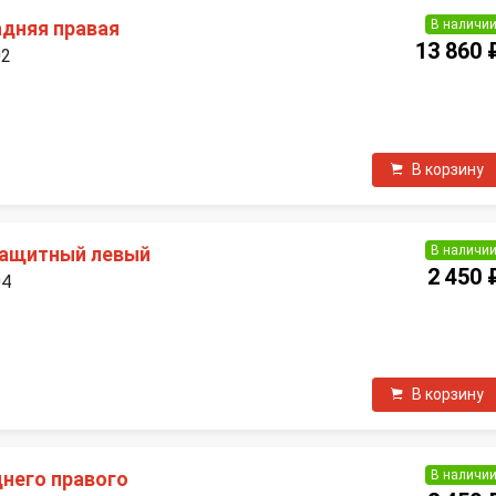
В наличи
адняя правая
13 860 
02
В корзину
В наличи
защитный левый
2 450 
04
П
В корзину
В наличи
днего правого