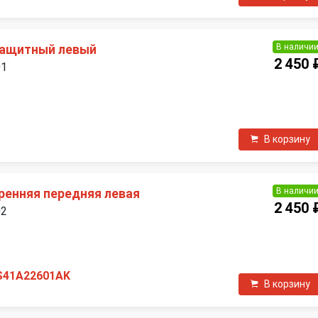
В наличи
защитный левый
2 450 
01
П
В корзину
В наличи
ренняя передняя левая
2 450 
02
П
S41A22601AK
В корзину