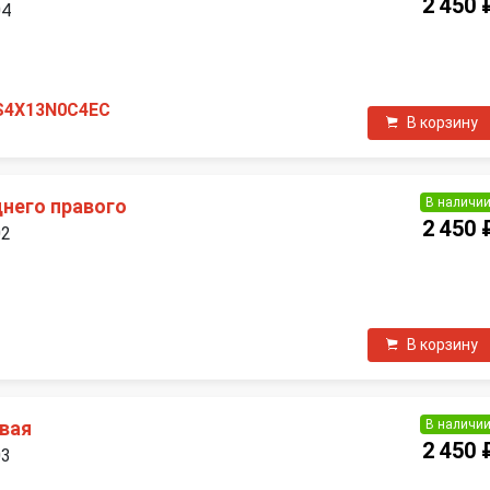
2 450 
04
П
S4X13N0C4EC
В корзину
В наличи
днего правого
2 450 
02
П
В корзину
В наличи
авая
2 450 
03