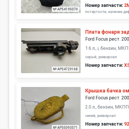
Номер запчасти:
2
№ AP54195070
потертости, наличие де
Плата фонаря за
Ford Focus рест. 20
1.6 л., i, бензин, МК
серый, универсал
Номер запчасти:
X
№ AP54729168
Крышка бачка о
Ford Focus рест. 20
2.0 л., бензин, МКП
синий, универсал
Номер запчасти:
9
№ AP55093571