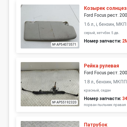
Козырек солнце
Ford Focus рест. 20
1.6 л., i, бензин, МК
серый, хетчбэк 5 дв.
Номер запчасти:
2
№ AP54073571
Рейка рулевая
Ford Focus рест. 20
1.8 л., бензин, МКП
красный, седан
Номер запчасти:
3
№ AP55192320
порван пыльник правая
Патрубок