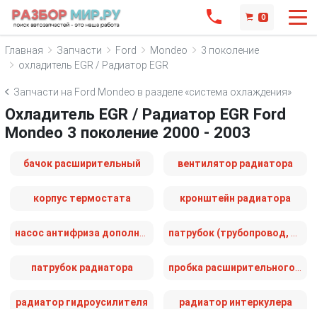
0
Главная
Запчасти
Ford
Mondeo
3 поколение
охладитель EGR / Радиатор EGR
Запчасти на Ford Mondeo в разделе «система охлаждения»
Охладитель EGR / Радиатор EGR Ford
Mondeo 3 поколение 2000 - 2003
бачок расширительный
вентилятор радиатора
корпус термостата
кронштейн радиатора
насос антифриза дополнительный
патрубок (трубопровод, шланг)
патрубок радиатора
пробка расширительного бачка
радиатор гидроусилителя
радиатор интеркулера