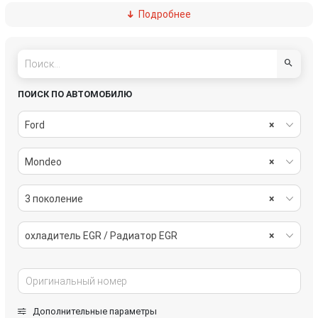
Подробнее
радиатор охлаждения
расширительный клапан кондиционера
термостат
трубка охлаждающей жидкости
фланец (тройник) системы охлаждения
ПОИСК ПО АВТОМОБИЛЮ
Ford
×
Mondeo
×
3 поколение
×
охладитель EGR / Радиатор EGR
×
Дополнительные параметры