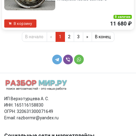
В наличии
11 680 ₽
В корзину
В начало
«
1
2
3
»
В конец
ИП Верхотурцева А. С.
ИНН: 165116158830
ОГРН: 320631300071649
Email: razbormir@yandex.ru
Социальные сети и маркетплейсы