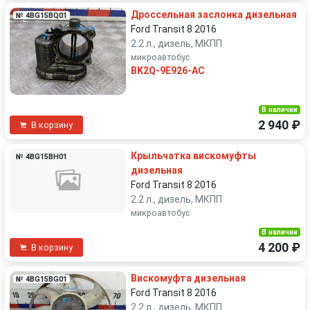
Дроссельная заслонка дизельная
№ 4BG15BQ01
Ford Transit 8 2016
2.2 л., дизель, МКПП
микроавтобус
BK2Q-9E926-AC
В наличии
2 940 ₽
В корзину
Крыльчатка вискомуфты
№ 4BG15BH01
дизельная
Ford Transit 8 2016
2.2 л., дизель, МКПП
микроавтобус
В наличии
4 200 ₽
В корзину
Вискомуфта дизельная
№ 4BG15BG01
Ford Transit 8 2016
2.2 л., дизель, МКПП