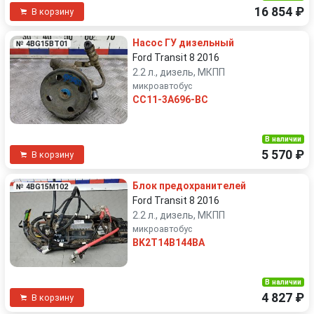
16 854 ₽
В корзину
Насос ГУ дизельный
№ 4BG15BT01
Ford Transit 8 2016
2.2 л., дизель, МКПП
микроавтобус
CC11-3A696-BC
В наличии
5 570 ₽
В корзину
Блок предохранителей
№ 4BG15M102
Ford Transit 8 2016
2.2 л., дизель, МКПП
микроавтобус
BK2T14B144BA
В наличии
4 827 ₽
В корзину