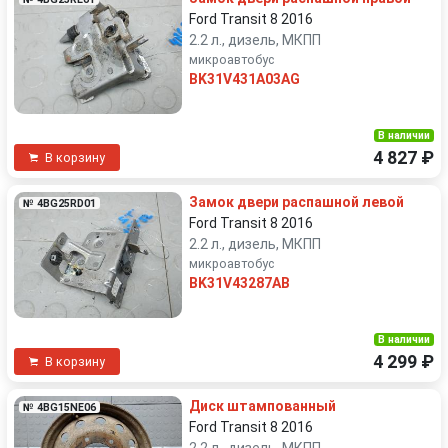
Ford Transit 8 2016
2.2 л., дизель, МКПП
микроавтобус
BK31V431A03AG
В наличии
4 827 ₽
В корзину
Замок двери распашной левой
№ 4BG25RD01
Ford Transit 8 2016
2.2 л., дизель, МКПП
микроавтобус
BK31V43287AB
В наличии
4 299 ₽
В корзину
Диск штампованный
№ 4BG15NE06
Ford Transit 8 2016