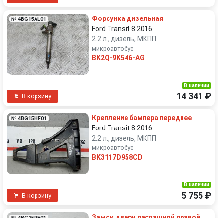
Форсунка дизельная
№ 4BG15AL01
Ford Transit 8 2016
2.2 л., дизель, МКПП
микроавтобус
BK2Q-9K546-AG
В наличии
14 341 ₽
В корзину
Крепление бампера переднее
№ 4BG15HF01
Ford Transit 8 2016
2.2 л., дизель, МКПП
микроавтобус
BK3117D958CD
В наличии
5 755 ₽
В корзину
Замок двери распашной правой
№ 4BG25RE01