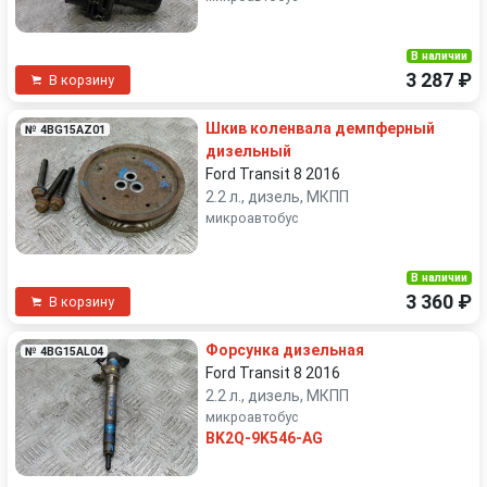
В наличии
3 287 ₽
В корзину
Шкив коленвала демпферный
№ 4BG15AZ01
дизельный
Ford Transit 8 2016
2.2 л., дизель, МКПП
микроавтобус
В наличии
3 360 ₽
В корзину
Форсунка дизельная
№ 4BG15AL04
Ford Transit 8 2016
2.2 л., дизель, МКПП
микроавтобус
BK2Q-9K546-AG