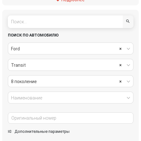
пассивная безопасность
подвеска
рулевое управление
салон
система охлаждения
системы комфорта
ПОИСК ПО АВТОМОБИЛЮ
стекла
стеклоочистители
Ford
×
топливная система
тормозная система
Transit
×
трансмиссия
электрика
8 поколение
×
Наименование
Дополнительные параметры