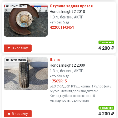
Ступица задняя правая
№ UDN01NY01
Honda Insight 2 2010
1.3 л., бензин, АКПП
хетчбэк 5 дв.
42200TF0N51
В наличии
4 200 ₽
В корзину
Шина
№ HVN17NG04
Honda Insight 2 2009
1.3 л., бензин, АКПП
хетчбэк 5 дв.
17565R15
БЕЗ СКИДКИ R15,ширина: 175,профиль:
65,тип: летняя,производитель:
Kenda,глубина протектора: 5
мм,парность: одиночная
В наличии
4 200 ₽
В корзину