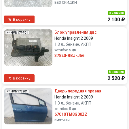
БЕЗ СКИДКИ
В наличии
2 100 ₽
В корзину
Блок управления двс
№ HVN17PF01
Honda Insight 2 2009
1.3 л., бензин, АКПП
хетчбэк 5 дв.
37820-RBJ-J56
В наличии
2 520 ₽
В корзину
Дверь передняя правая
№ HVN17E201
Honda Insight 2 2009
1.3 л., бензин, АКПП
хетчбэк 5 дв.
67010TM8G00ZZ
вмятины