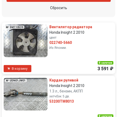
Сбросить
Вентилятор радиатора
№ SM110539
Honda Insight 2 2010
цвет
022740-5660
Из Японии.
В наличии
3 591 ₽
В корзину
Кардан рулевой
№ UDN01JW01
Honda Insight 2 2010
1.3 л., бензин, АКПП
хетчбэк 5 дв.
53200TM8013
В наличии