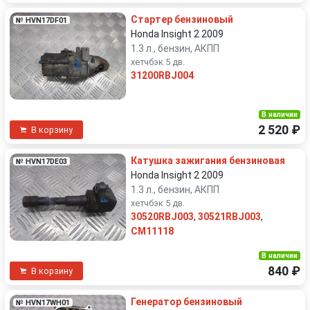
Стартер бензиновый
№ HVN17DF01
Honda Insight 2 2009
1.3 л., бензин, АКПП
хетчбэк 5 дв.
31200RBJ004
В наличии
2 520 ₽
В корзину
Катушка зажигания бензиновая
№ HVN17DE03
Honda Insight 2 2009
1.3 л., бензин, АКПП
хетчбэк 5 дв.
30520RBJ003
,
30521RBJ003
,
CM11118
В наличии
840 ₽
В корзину
Генератор бензиновый
№ HVN17WH01