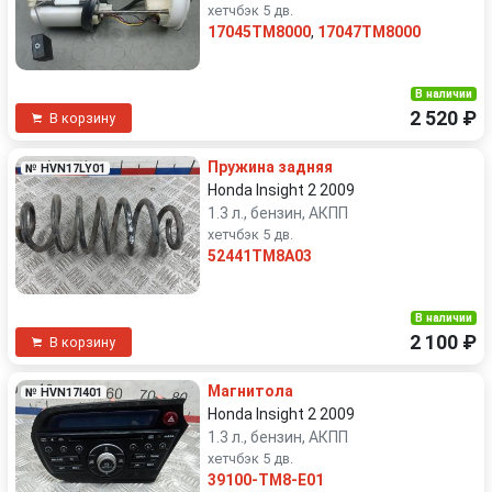
хетчбэк 5 дв.
17045TM8000
,
17047TM8000
В наличии
2 520 ₽
В корзину
Пружина задняя
№ HVN17LY01
Honda Insight 2 2009
1.3 л., бензин, АКПП
хетчбэк 5 дв.
52441TM8A03
В наличии
2 100 ₽
В корзину
Магнитола
№ HVN17I401
Honda Insight 2 2009
1.3 л., бензин, АКПП
хетчбэк 5 дв.
39100-TM8-E01