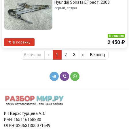
Hyundai Sonata EF рест. 2003
серый, седан
В наличии
2 450 ₽
В корзину
В начало
«
1
2
3
»
В конец
ИП Верхотурцева А. С.
ИНН: 165116158830
ОГРН: 320631300071649