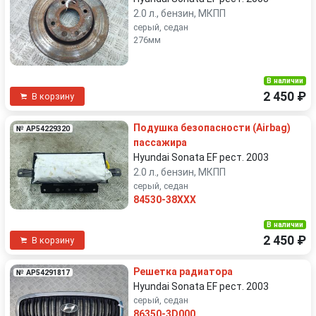
2.0 л., бензин, МКПП
серый, седан
276мм
В наличии
2 450 ₽
В корзину
Подушка безопасности (Airbag)
№ AP54229320
пассажира
Hyundai Sonata EF рест. 2003
2.0 л., бензин, МКПП
серый, седан
84530-38XXX
В наличии
2 450 ₽
В корзину
Решетка радиатора
№ AP54291817
Hyundai Sonata EF рест. 2003
серый, седан
86350-3D000