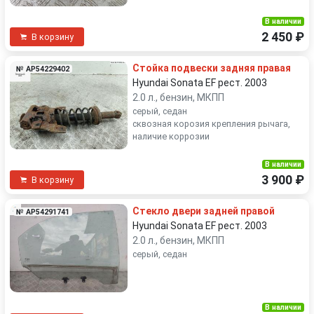
В наличии
2 450 ₽
В корзину
Стойка подвески задняя правая
№ AP54229402
Hyundai Sonata EF рест. 2003
2.0 л., бензин, МКПП
серый, седан
сквозная корозия крепления рычага,
наличие коррозии
В наличии
3 900 ₽
В корзину
Стекло двери задней правой
№ AP54291741
Hyundai Sonata EF рест. 2003
2.0 л., бензин, МКПП
серый, седан
В наличии