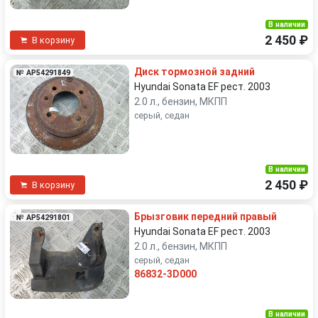
В наличии
2 450 ₽
В корзину
Диск тормозной задний
№ AP54291849
Hyundai Sonata EF рест. 2003
2.0 л., бензин, МКПП
серый, седан
В наличии
2 450 ₽
В корзину
Брызговик передний правый
№ AP54291801
Hyundai Sonata EF рест. 2003
2.0 л., бензин, МКПП
серый, седан
86832-3D000
В наличии