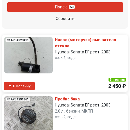
Поиск
53
Сбросить
Насос (моторчик) омывателя
№ AP54229421
стекла
Hyundai Sonata EF рест. 2003
серый, седан
В наличии
2 450 ₽
В корзину
Пробка бака
№ AP54291861
Hyundai Sonata EF рест. 2003
2.0 л., бензин, МКПП
серый, седан