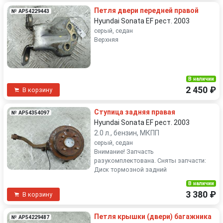
Петля двери передней правой
№ AP54229443
Hyundai Sonata EF рест. 2003
серый, седан
Верхняя
В наличии
2 450 ₽
В корзину
Ступица задняя правая
№ AP54354097
Hyundai Sonata EF рест. 2003
2.0 л., бензин, МКПП
серый, седан
Внимание! Запчасть
разукомплектована. Сняты запчасти:
Диск тормозной задний
В наличии
3 380 ₽
В корзину
Петля крышки (двери) багажника
№ AP54229487