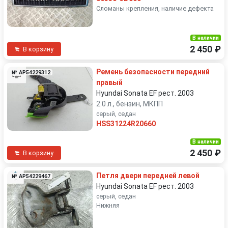
Сломаны крепления, наличие дефекта
В наличии
2 450 ₽
В корзину
Ремень безопасности передний
№ AP54229312
правый
Hyundai Sonata EF рест. 2003
2.0 л., бензин, МКПП
серый, седан
HSS31224R20660
В наличии
2 450 ₽
В корзину
Петля двери передней левой
№ AP54229467
Hyundai Sonata EF рест. 2003
серый, седан
Нижняя