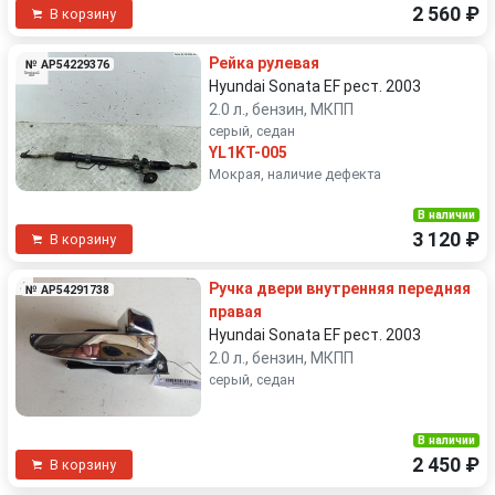
2 560 ₽
В корзину
Рейка рулевая
№ AP54229376
Hyundai Sonata EF рест. 2003
2.0 л., бензин, МКПП
серый, седан
YL1KT-005
Мокрая, наличие дефекта
В наличии
3 120 ₽
В корзину
Ручка двери внутренняя передняя
№ AP54291738
правая
Hyundai Sonata EF рест. 2003
2.0 л., бензин, МКПП
серый, седан
В наличии
2 450 ₽
В корзину