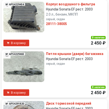
Корпус воздушного фильтра
№ AP54229454
Hyundai Sonata EF рест. 2003
2.0 л., бензин, МКПП
серый, седан
28111-38005
В наличии
2 450 ₽
В корзину
Петля крышки (двери) багажника
№ AP54229465
Hyundai Sonata EF рест. 2003
серый, седан
В наличии
2 450 ₽
В корзину
Диск тормозной передний
№ AP54291820
Hyundai Sonata EF рест. 2003