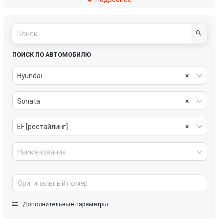
рулевое управление
салон
система охлаждения
стекла
стеклоочистители
топливная система
ПОИСК ПО АВТОМОБИЛЮ
тормозная система
трансмиссия
Hyundai
×
электрика
Sonata
×
EF [рестайлинг]
×
Наименование
Дополнительные параметры